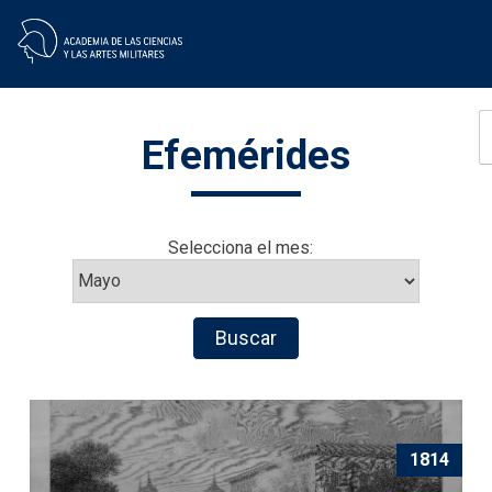
Skip
Efemérides
to
content
Selecciona el mes:
1814