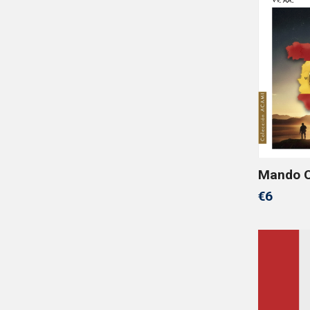
Mando O
€6