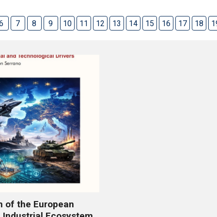
6
7
8
9
10
11
12
13
14
15
16
17
18
1
n of the European
 Industrial Ecosystem