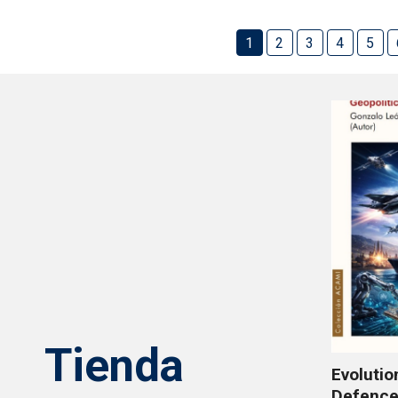
1
2
3
4
5
Tienda
Evolutio
Defence