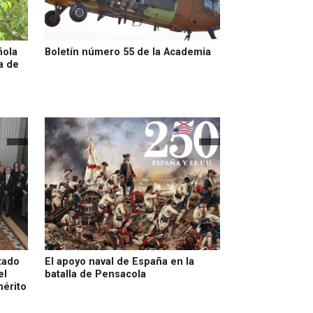
ñola
Boletín número 55 de la Academia
a de
tado
El apoyo naval de España en la
el
batalla de Pensacola
érito