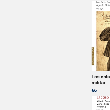
Los cola
militar
€6