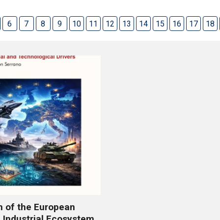
6
7
8
9
10
11
12
13
14
15
16
17
18
n of the European
 Industrial Ecosystem