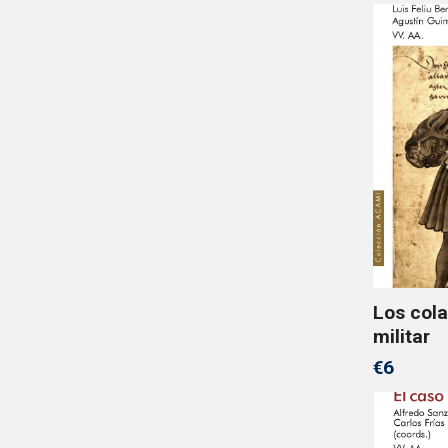
Los cola
militar
€6