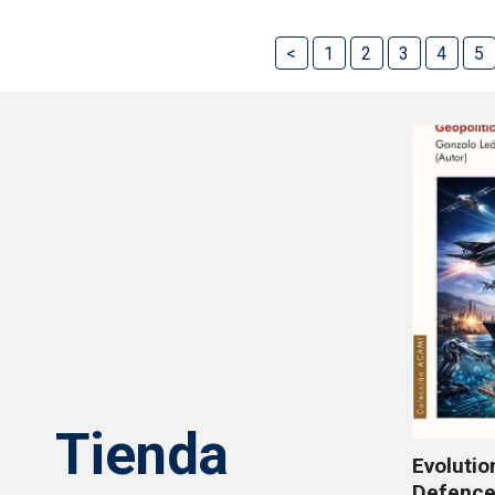
<
1
2
3
4
5
Tienda
Evolutio
Defence