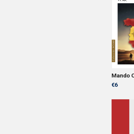
Mando O
€6