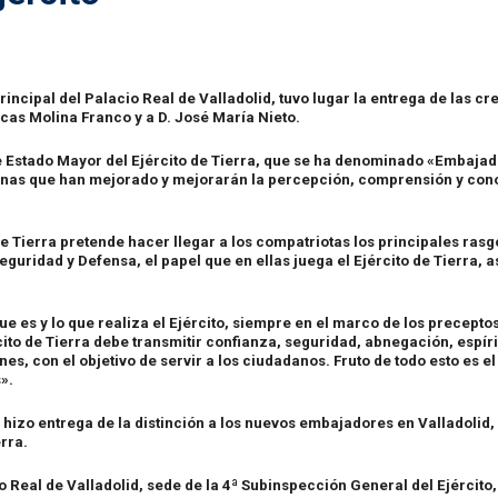
principal del Palacio Real de Valladolid, tuvo lugar la entrega de las 
ucas Molina Franco y a D. José María Nieto.
 Estado Mayor del Ejército de Tierra, que se ha denominado «Embajador
sonas que han mejorado y mejorarán la percepción, comprensión y conoc
 de Tierra pretende hacer llegar a los compatriotas los principales rasgo
Seguridad y Defensa, el papel que en ellas juega el Ejército de Tierra, a
e es y lo que realiza el Ejército, siempre en el marco de los preceptos
ito de Tierra debe transmitir confianza, seguridad, abnegación, espíri
es, con el objetivo de servir a los ciudadanos. Fruto de todo esto es e
».
 hizo entrega de la distinción a los nuevos embajadores en Valladolid
erra.
o Real de Valladolid, sede de la 4ª Subinspección General del Ejército, 