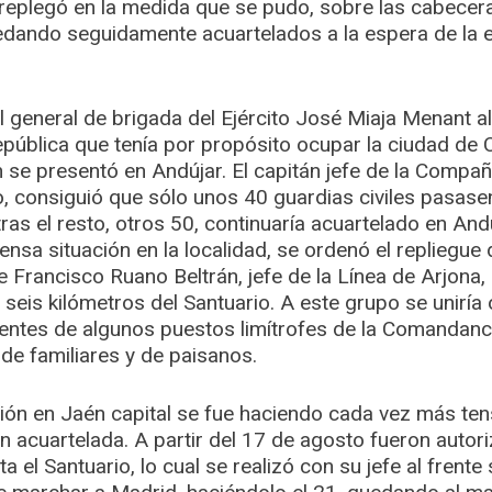
s replegó en la medida que se pudo, sobre las cabecer
dando seguidamente acuartelados a la espera de la e
el general de brigada del Ejército José Miaja Menant a
República que tenía por propósito ocupar la ciudad d
 se presentó en Andújar. El capitán jefe de la Compañía
 consiguió que sólo unos 40 guardias civiles pasasen 
as el resto, otros 50, continuaría acuartelado en Andú
tensa situación en la localidad, se ordenó el repliegue
 Francisco Ruano Beltrán, jefe de la Línea de Arjona, 
seis kilómetros del Santuario. A este grupo se uniría 
dentes de algunos puestos limítrofes de la Comandanci
de familiares y de paisanos.
ción en Jaén capital se fue haciendo cada vez más tens
 acuartelada. A partir del 17 de agosto fueron autor
ta el Santuario, lo cual se realizó con su jefe al frent