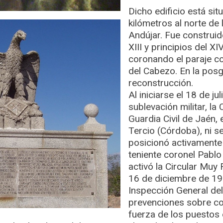
Dicho edificio está sit
kilómetros al norte de 
Andújar. Fue construido
XIII y principios del XI
coronando el paraje c
del Cabezo. En la posg
reconstrucción.
Al iniciarse el 18 de ju
sublevación militar, l
Guardia Civil de Jaén,
Tercio (Córdoba), ni s
posicionó activamente c
teniente coronel Pablo
activó la Circular Muy
16 de diciembre de 193
Inspección General del
prevenciones sobre co
fuerza de los puestos