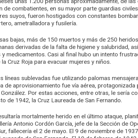
meses unas 1.200 personas aproximadamente, de las q
ón de combatientes, en su mayor parte guardias civiles
iares suyos, fueron hostigados con constantes bombar
rtero, ametralladora y fusilería.
as bajas, más de 150 muertos y más de 250 heridos
nas derivadas de la falta de higiene y salubridad, a
y medicamentos. Casi al final hubo un intento frustr
 la Cruz Roja para evacuar mujeres y niños.
s líneas sublevadas fue utilizando palomas mensajera
nea de aprovisionamiento fue vía aérea, protagonizada 
González. Por estas acciones, entre otras, le sería co
to de 1942, la Cruz Laureada de San Fernando.
sultaría mortalmente herido en el último ataque, planif
illería Antonio Cordón García, jefe de la Sección de O
Sur, fallecería el 2 de mayo. El 9 de noviembre de 1937