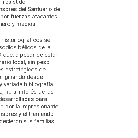
 resistido
nsores del Santuario de
 por fuerzas atacantes
mero y medios.
s historiográficos se
sodios bélicos de la
 que, a pesar de estar
ario local, sin peso
es estratégicos de
originando desde
 variada bibliografía.
, no al interés de las
desarrolladas para
no por la impresionante
ensores y el tremendo
ecieron sus familias