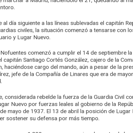
 de marchar a Madrid, haciéndolo el 21, quedando al
ntoro.
 al día siguiente a las líneas sublevadas el capitán R
rdias civiles, la situación comenzó a tensarse con los
uario y Lugar Nuevo.
Nofuentes comenzó a cumplir el 14 de septiembre la 
 el capitán Santiago Cortés González, cajero de la Co
n, haciéndose cargo del mando, aún a pesar de la pres
ez, jefe de la Compañía de Linares que era de mayo
.
te, considerada rebelde la fuerza de la Guardia Civil c
ugar Nuevo por fuerzas leales al gobierno de la Repúbl
 de mayo de 1937. El 13 de abril la posición de Lugar
er sostener su defensa por más tiempo.