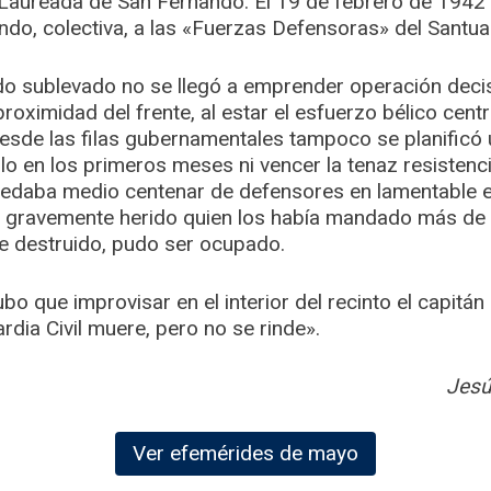
z Laureada de San Fernando. El 19 de febrero de 1942
do, colectiva, a las «Fuerzas Defensoras» del Santuar
ndo sublevado no se llegó a emprender operación deci
 proximidad del frente, al estar el esfuerzo bélico cent
 Desde las filas gubernamentales tampoco se planificó
o en los primeros meses ni vencer la tenaz resistenc
edaba medio centenar de defensores en lamentable e
 y gravemente herido quien los había mandado más de 
e destruido, pudo ser ocupado.
bo que improvisar en el interior del recinto el capitán
rdia Civil muere, pero no se rinde».
Jesú
Ver efemérides de mayo