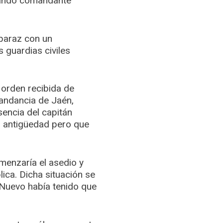
 mando comandante
eparaz con un
 guardias civiles
orden recibida de
mandancia de Jaén,
encia del capitán
r antigüedad pero que
omenzaría el asedio y
ica. Dicha situación se
 Nuevo había tenido que