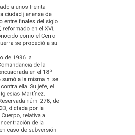
uado a unos treinta
la ciudad jienense de
 entre finales del siglo
V, reformado en el XVI,
onocido como el Cerro
uerra se procedió a su
lio de 1936 la
a Comandancia de la
 encuadrada en el 18º
e sumó a la misma ni se
ontra ella. Su jefe, el
 Iglesias Martínez,
 Reservada núm. 278, de
3, dictada por la
 Cuerpo, relativa a
ncentración de la
 en caso de subversión