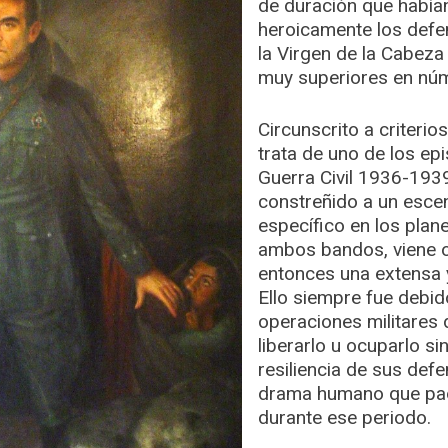
de duración que habían
heroicamente los defe
la Virgen de la Cabeza
muy superiores en nú
Circunscrito a criterio
trata de uno de los epi
Guerra Civil 1936-1939
constreñido a un escen
específico en los plan
ambos bandos, viene 
entonces una extensa y
Ello siempre fue debido
operaciones militares 
liberarlo u ocuparlo si
resiliencia de sus def
drama humano que pad
durante ese periodo.