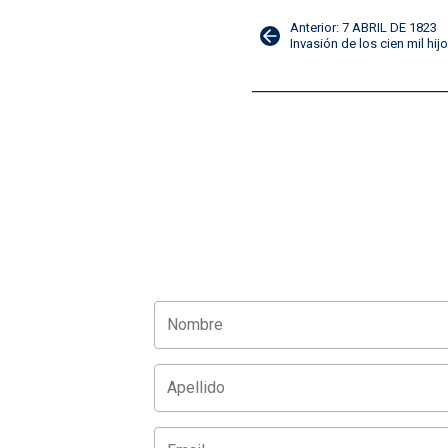
Navegación
Anterior: 7 ABRIL DE 1823
Invasión de los cien mil hij
de
entradas