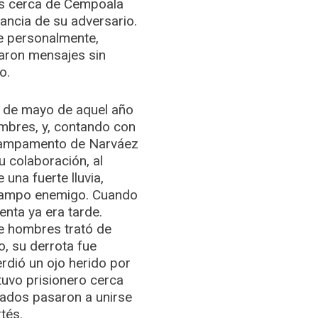
os cerca de Cempoala
tancia de su adversario.
se personalmente,
aron mensajes sin
o.
8 de mayo de aquel año
mbres, y, contando con
campamento de Narváez
 colaboración, al
una fuerte lluvia,
 campo enemigo. Cuando
nta ya era tarde.
e hombres trató de
o, su derrota fue
erdió un ojo herido por
tuvo prisionero cerca
dados pasaron a unirse
tés.