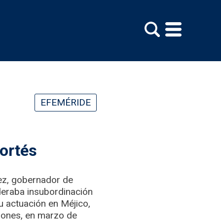
EFEMÉRIDE
Cortés
ez, gobernador de
deraba insubordinación
u actuación en Méjico,
ciones, en marzo de