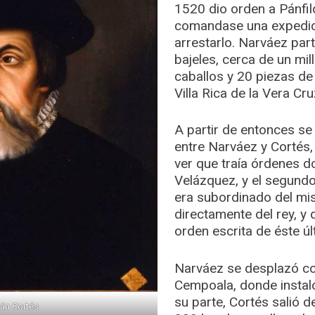
1520 dio orden a Pánfi
comandase una expedici
arrestarlo. Narváez par
bajeles, cerca de un mi
caballos y 20 piezas de 
Villa Rica de la Vera Cru
A partir de entonces s
entre Narváez y Cortés,
ver que traía órdenes 
Velázquez, y el segundo
era subordinado del mi
directamente del rey, y 
orden escrita de éste úl
Narváez se desplazó c
Cempoala, donde insta
su parte, Cortés salió 
án Cortés