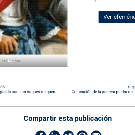
Ver efeméri
o de Narváez
785
Sig
igualda para los buques de guerra
Colocación de la primera piedra del 
Compartir esta publicación