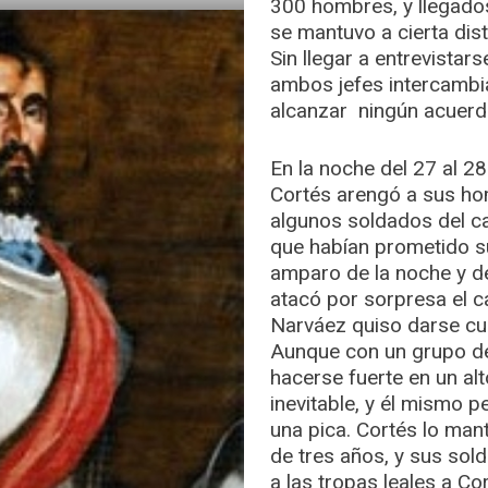
300 hombres, y llegad
se mantuvo a cierta dis
Sin llegar a entrevistar
ambos jefes intercambi
alcanzar ningún acuerd
En la noche del 27 al 2
Cortés arengó a sus ho
algunos soldados del 
que habían prometido su
amparo de la noche y de 
atacó por sorpresa el
Narváez quiso darse cue
Aunque con un grupo d
hacerse fuerte en un alt
inevitable, y él mismo p
una pica. Cortés lo man
de tres años, y sus sol
a las tropas leales a Cor