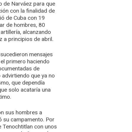
lo de Narváez para que
ón con la finalidad de
tió de Cuba con 19
llar de hombres, 80
artillería, alcanzando
z a principios de abril.
e sucedieron mensajes
 el primero haciendo
documentadas de
 advirtiendo que ya no
smo, que dependía
que solo acataría una
timo.
on sus hombres a
ló su campamento. Por
de Tenochtitlan con unos