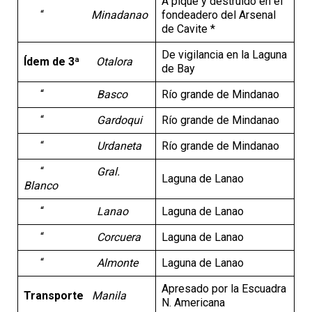
A pique y destruido en el
“
Minadanao
fondeadero del Arsenal
de Cavite *
De vigilancia en la Laguna
Ídem de 3ª
Otalora
de Bay
“
Basco
Río grande de Mindanao
“
Gardoqui
Río grande de Mindanao
“
Urdaneta
Río grande de Mindanao
“
Gral.
Laguna de Lanao
Blanco
“
Lanao
Laguna de Lanao
“
Corcuera
Laguna de Lanao
“
Almonte
Laguna de Lanao
Apresado por la Escuadra
Transporte
Manila
N. Americana