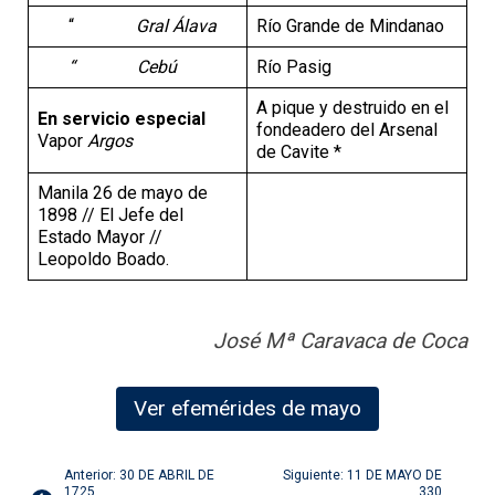
“
Gral Álava
Río Grande de Mindanao
“ Cebú
Río Pasig
A pique y destruido en el
En servicio especial
fondeadero del Arsenal
Vapor
Argos
de Cavite *
Manila 26 de mayo de
1898 // El Jefe del
Estado Mayor //
Leopoldo Boado.
José Mª Caravaca de Coca
Ver efemérides de mayo
Navegación
Anterior: 30 DE ABRIL DE
Siguiente: 11 DE MAYO DE
1725
330