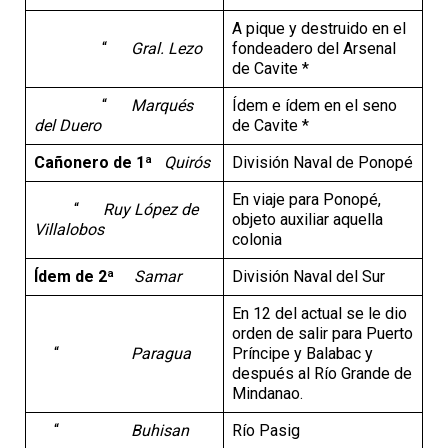
A pique y destruido en el
“
Gral. Lezo
fondeadero del Arsenal
de Cavite *
“
Marqués
Ídem e ídem en el seno
del Duero
de Cavite *
Cañonero de 1ª
Quirós
División Naval de Ponopé
En viaje para Ponopé,
“
Ruy López de
objeto auxiliar aquella
Villalobos
colonia
Ídem de 2ª
Samar
División Naval del Sur
En 12 del actual se le dio
orden de salir para Puerto
“
Paragua
Príncipe y Balabac y
después al Río Grande de
Mindanao.
“
Buhisan
Río Pasig