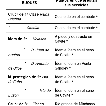
Puntos en que prestan
BUQUES
sus servicios
Crucº de 1ª
Clase
Reina
Quemado en el combate *
Cristina
“ Castilla
Quemado en el combate *
A pique y destruido en
Ídem de 2ª
Velasco
Cavite *
“
D. Juan de
Ídem e ídem en el seno
Austria
de Cavite *
“
D. Antonio
Ídem e ídem en Punta
de Ulloa
Sangley *
Íd. protegido de 2ª
Isla
Ídem e ídem en el seno
de Cuba
de Cavite *
“
Isla de
Ídem e ídem en el seno
Luzón
de Cavite *
Crucº de 3ª
Elcano
Río grande de Mindanao