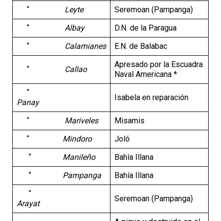
“
Leyte
Seremoan (Pampanga)
“
Albay
D.N. de la Paragua
“
Calamianes
E.N. de Balabac
Apresado por la Escuadra
“
Callao
Naval Americana *
“
Isabela en reparación
Panay
“
Mariveles
Misamis
“
Mindoro
Joló
“
Manileño
Bahía Illana
“
Pampanga
Bahía Illana
“
Seremoan (Pampanga)
Arayat