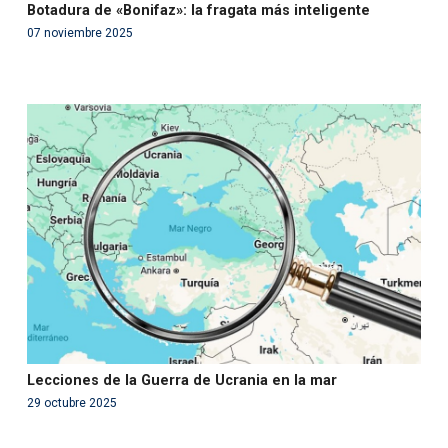
Botadura de «Bonifaz»: la fragata más inteligente
07 noviembre 2025
Warning
: Use of undefined constant php - assumed
'php' (this will throw an Error in a future version of PHP)
in
/var/www/acami.es/wp-
content/themes/fundcami/page-publicaciones.php
on line
99
Lecciones de la Guerra de Ucrania en la mar
29 octubre 2025