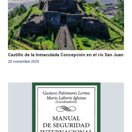
on line
99
Castillo de la Inmaculada Concepción en el río San Juan
20 noviembre 2025
Warning
: Use of undefined constant php - assumed
'php' (this will throw an Error in a future version of PHP)
in
/var/www/acami.es/wp-
content/themes/fundcami/page-publicaciones.php
on line
99