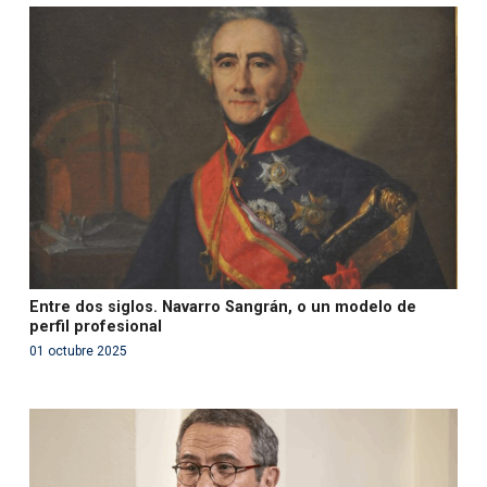
Warning
: Use of undefined constant php - assumed
'php' (this will throw an Error in a future version of PHP)
in
/var/www/acami.es/wp-
content/themes/fundcami/page-publicaciones.php
on line
99
Entre dos siglos. Navarro Sangrán, o un modelo de
perfil profesional
01 octubre 2025
Warning
: Use of undefined constant php - assumed
'php' (this will throw an Error in a future version of PHP)
in
/var/www/acami.es/wp-