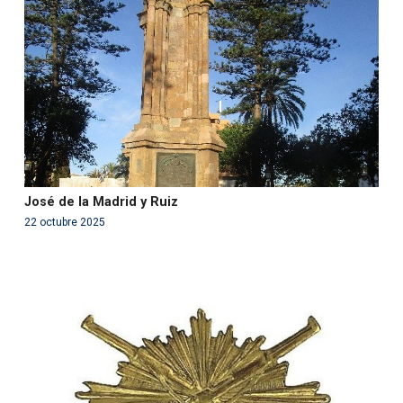
in
/var/www/acami.es/wp-
content/themes/fundcami/page-publicaciones.php
on line
99
José de la Madrid y Ruiz
22 octubre 2025
Warning
: Use of undefined constant php - assumed
'php' (this will throw an Error in a future version of PHP)
in
/var/www/acami.es/wp-
content/themes/fundcami/page-publicaciones.php
on line
99