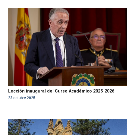
Warning
: Use of undefined constant php - assumed
'php' (this will throw an Error in a future version of PHP)
in
/var/www/acami.es/wp-
content/themes/fundcami/page-publicaciones.php
on line
99
Lección inaugural del Curso Académico 2025-2026
23 octubre 2025
Warning
: Use of undefined constant php - assumed
'php' (this will throw an Error in a future version of PHP)