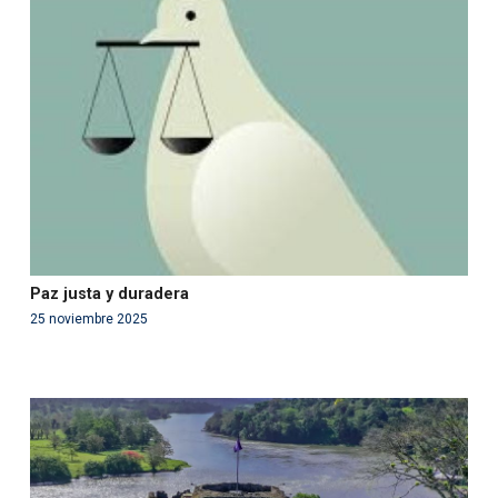
Warning
: Use of undefined constant php - assumed
'php' (this will throw an Error in a future version of PHP)
in
/var/www/acami.es/wp-
content/themes/fundcami/page-publicaciones.php
on line
99
Paz justa y duradera
25 noviembre 2025
Warning
: Use of undefined constant php - assumed
'php' (this will throw an Error in a future version of PHP)
in
/var/www/acami.es/wp-
content/themes/fundcami/page-publicaciones.php