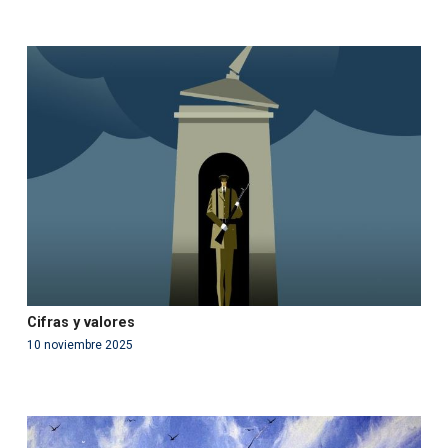
Warning
: Use of undefined constant php - assumed
'php' (this will throw an Error in a future version of PHP)
in
/var/www/acami.es/wp-
content/themes/fundcami/page-publicaciones.php
on line
99
Cifras y valores
10 noviembre 2025
Warning
: Use of undefined constant php - assumed