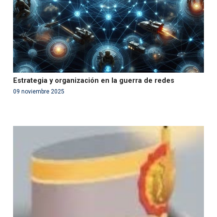
Estrategia y organización en la guerra de redes
09 noviembre 2025
Warning
: Use of undefined constant php - assumed
'php' (this will throw an Error in a future version of PHP)
in
/var/www/acami.es/wp-
content/themes/fundcami/page-publicaciones.php
on line
99