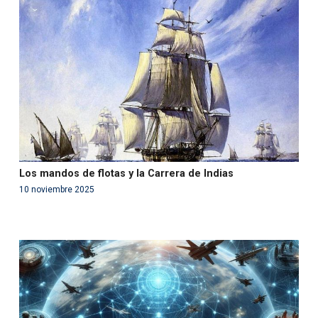
'php' (this will throw an Error in a future version of PHP)
in
/var/www/acami.es/wp-
content/themes/fundcami/page-publicaciones.php
on line
99
Los mandos de flotas y la Carrera de Indias
10 noviembre 2025
Warning
: Use of undefined constant php - assumed
'php' (this will throw an Error in a future version of PHP)
in
/var/www/acami.es/wp-
content/themes/fundcami/page-publicaciones.php
on line
99