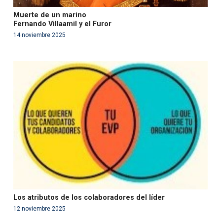
Muerte de un marino
Fernando Villaamil y el Furor
14 noviembre 2025
Warning
: Use of undefined constant php - assumed
'php' (this will throw an Error in a future version of PHP)
in
/var/www/acami.es/wp-
content/themes/fundcami/page-publicaciones.php
on line
99
Los atributos de los colaboradores del líder
12 noviembre 2025