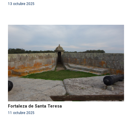
13 octubre 2025
Warning
: Use of undefined constant php - assumed
'php' (this will throw an Error in a future version of PHP)
in
/var/www/acami.es/wp-
content/themes/fundcami/page-publicaciones.php
on line
99
Fortaleza de Santa Teresa
11 octubre 2025