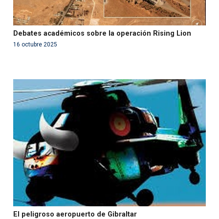
Debates académicos sobre la operación Rising Lion
16 octubre 2025
Warning
: Use of undefined constant php - assumed
'php' (this will throw an Error in a future version of PHP)
in
/var/www/acami.es/wp-
content/themes/fundcami/page-publicaciones.php
on line
99
El peligroso aeropuerto de Gibraltar