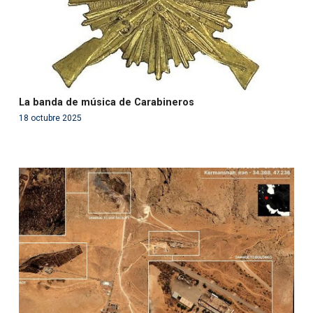
La banda de música de Carabineros
18 octubre 2025
Warning
: Use of undefined constant php - assumed
'php' (this will throw an Error in a future version of PHP)
in
/var/www/acami.es/wp-
content/themes/fundcami/page-publicaciones.php
on line
99