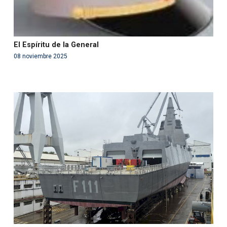
El Espíritu de la General
08 noviembre 2025
Warning
: Use of undefined constant php - assumed
'php' (this will throw an Error in a future version of PHP)
in
/var/www/acami.es/wp-
content/themes/fundcami/page-publicaciones.php
on line
99