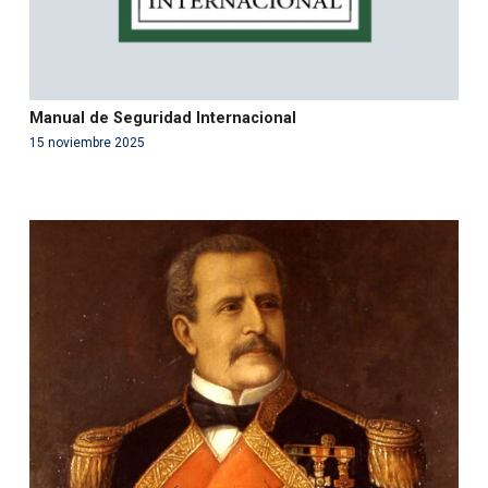
Manual de Seguridad Internacional
15 noviembre 2025
Warning
: Use of undefined constant php - assumed
'php' (this will throw an Error in a future version of PHP)
in
/var/www/acami.es/wp-
content/themes/fundcami/page-publicaciones.php
on line
99