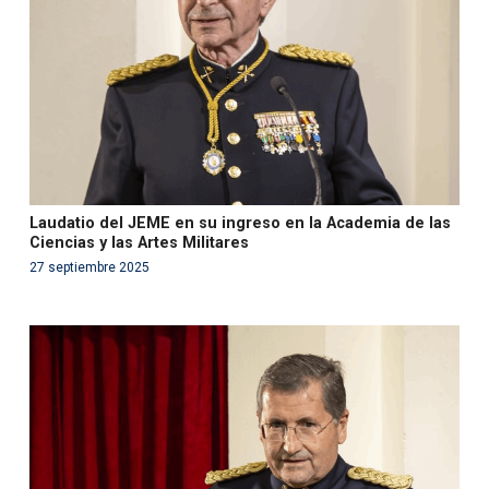
content/themes/fundcami/page-publicaciones.php
on line
99
Laudatio del JEME en su ingreso en la Academia de las
Ciencias y las Artes Militares
27 septiembre 2025
Warning
: Use of undefined constant php - assumed
'php' (this will throw an Error in a future version of PHP)
in
/var/www/acami.es/wp-
content/themes/fundcami/page-publicaciones.php
on line
99