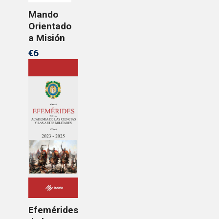
Mando
Orientado
a Misión
€6
Efemérides