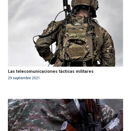
'php' (this will throw an Error in a future version of PHP)
in
/var/www/acami.es/wp-
content/themes/fundcami/page-publicaciones.php
on line
99
Las telecomunicaciones tácticas militares
29 septiembre 2021
Warning
: Use of undefined constant php - assumed
'php' (this will throw an Error in a future version of PHP)
in
/var/www/acami.es/wp-
content/themes/fundcami/page-publicaciones.php
on line
99