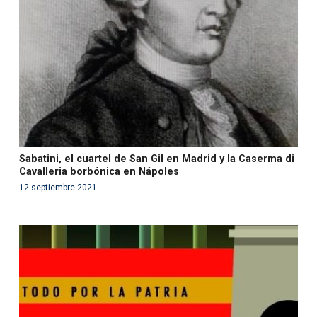
in
/var/www/acami.es/wp-
content/themes/fundcami/page-publicaciones.php
on line
99
Sabatini, el cuartel de San Gil en Madrid y la Caserma di
Cavalleria borbónica en Nápoles
12 septiembre 2021
Warning
: Use of undefined constant php - assumed
'php' (this will throw an Error in a future version of PHP)
in
/var/www/acami.es/wp-
content/themes/fundcami/page-publicaciones.php
on line
99