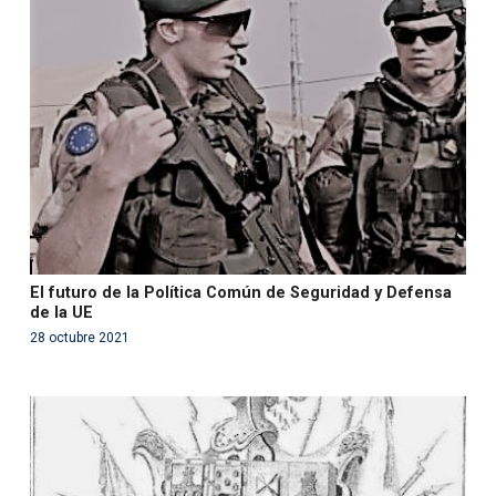
Warning
: Use of undefined constant php - assumed
'php' (this will throw an Error in a future version of PHP)
in
/var/www/acami.es/wp-
content/themes/fundcami/page-publicaciones.php
on line
99
El futuro de la Política Común de Seguridad y Defensa
de la UE
28 octubre 2021
Warning
: Use of undefined constant php - assumed
'php' (this will throw an Error in a future version of PHP)
in
/var/www/acami.es/wp-
content/themes/fundcami/page-publicaciones.php