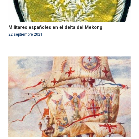
Militares españoles en el delta del Mekong
22 septiembre 2021
Warning
: Use of undefined constant php - assumed
'php' (this will throw an Error in a future version of PHP)
in
/var/www/acami.es/wp-
content/themes/fundcami/page-publicaciones.php
on line
99