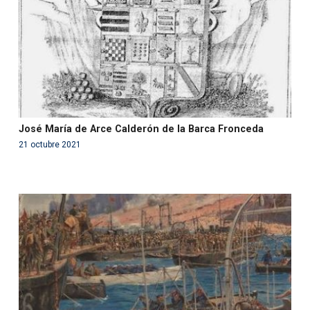
on line
99
José María de Arce Calderón de la Barca Fronceda
21 octubre 2021
Warning
: Use of undefined constant php - assumed
'php' (this will throw an Error in a future version of PHP)
in
/var/www/acami.es/wp-
content/themes/fundcami/page-publicaciones.php
on line
99