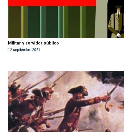
Militar y servidor público
12 septiembre 2021
Warning
: Use of undefined constant php - assumed
'php' (this will throw an Error in a future version of PHP)
in
/var/www/acami.es/wp-
content/themes/fundcami/page-publicaciones.php
on line
99