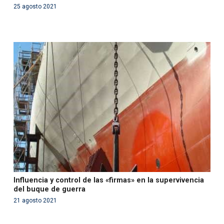
25 agosto 2021
Warning
: Use of undefined constant php - assumed
'php' (this will throw an Error in a future version of PHP)
in
/var/www/acami.es/wp-
content/themes/fundcami/page-publicaciones.php
on line
99
Influencia y control de las «firmas» en la supervivencia
del buque de guerra
21 agosto 2021