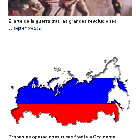
El arte de la guerra tras las grandes revoluciones
03 septiembre 2021
Warning
: Use of undefined constant php - assumed
'php' (this will throw an Error in a future version of PHP)
in
/var/www/acami.es/wp-
content/themes/fundcami/page-publicaciones.php
on line
99
Probables operaciones rusas frente a Occidente