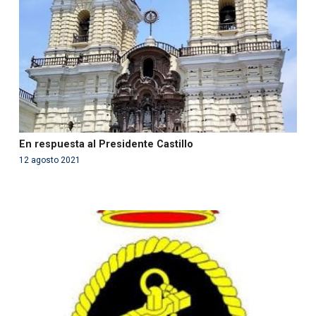
content/themes/fundcami/page-publicaciones.php
on line
99
En respuesta al Presidente Castillo
12 agosto 2021
Warning
: Use of undefined constant php - assumed
'php' (this will throw an Error in a future version of PHP)
in
/var/www/acami.es/wp-
content/themes/fundcami/page-publicaciones.php
on line
99