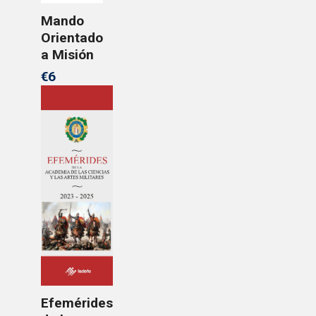
Mando
Orientado
a Misión
€6
Efemérides