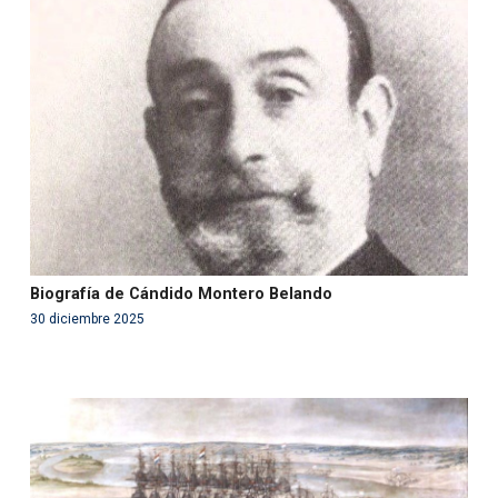
Warning
: Use of undefined constant php - assumed
'php' (this will throw an Error in a future version of PHP)
in
/var/www/acami.es/wp-
content/themes/fundcami/page-publicaciones.php
on line
99
Biografía de Cándido Montero Belando
30 diciembre 2025
Warning
: Use of undefined constant php - assumed
'php' (this will throw an Error in a future version of PHP)
in
/var/www/acami.es/wp-
content/themes/fundcami/page-publicaciones.php