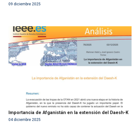
09 diciembre 2025
Warning
: Use of undefined constant php - assumed
'php' (this will throw an Error in a future version of PHP)
in
/var/www/acami.es/wp-
content/themes/fundcami/page-publicaciones.php
on line
99
Importancia de Afganistán en la extensión del Daesh-K
04 diciembre 2025