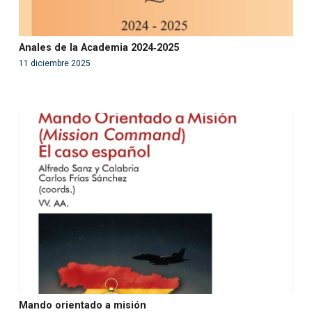
Anales de la Academia 2024‑2025
11 diciembre 2025
Warning
: Use of undefined constant php - assumed
'php' (this will throw an Error in a future version of PHP)
in
/var/www/acami.es/wp-
content/themes/fundcami/page-publicaciones.php
on line
99
Mando orientado a misión