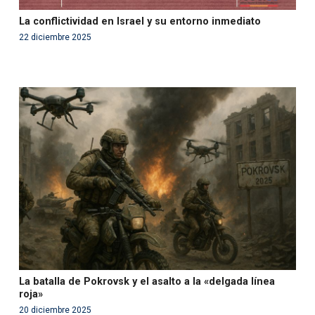
La conflictividad en Israel y su entorno inmediato
22 diciembre 2025
Warning
: Use of undefined constant php - assumed
'php' (this will throw an Error in a future version of PHP)
in
/var/www/acami.es/wp-
content/themes/fundcami/page-publicaciones.php
on line
99
La batalla de Pokrovsk y el asalto a la «delgada línea
roja»
20 diciembre 2025