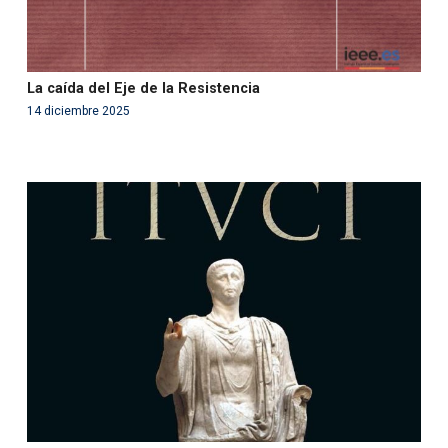
La caída del Eje de la Resistencia
14 diciembre 2025
Warning
: Use of undefined constant php - assumed
'php' (this will throw an Error in a future version of PHP)
in
/var/www/acami.es/wp-
content/themes/fundcami/page-publicaciones.php
on line
99