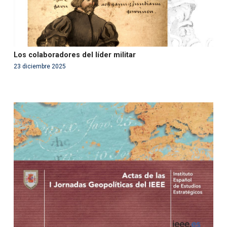
Los colaboradores del líder militar
23 diciembre 2025
Warning
: Use of undefined constant php - assumed
'php' (this will throw an Error in a future version of PHP)
in
/var/www/acami.es/wp-
content/themes/fundcami/page-publicaciones.php
on line
99