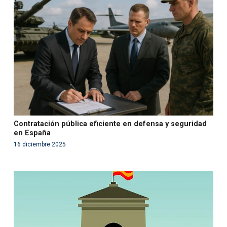
'php' (this will throw an Error in a future version of PHP)
in
/var/www/acami.es/wp-
content/themes/fundcami/page-publicaciones.php
on line
99
Contratación pública eficiente en defensa y seguridad
en España
16 diciembre 2025
Warning
: Use of undefined constant php - assumed
'php' (this will throw an Error in a future version of PHP)
in
/var/www/acami.es/wp-
content/themes/fundcami/page-publicaciones.php
on line
99