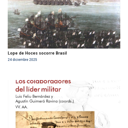
on line
99
Lope de Hoces socorre Brasil
24 diciembre 2025
Warning
: Use of undefined constant php - assumed
'php' (this will throw an Error in a future version of PHP)
in
/var/www/acami.es/wp-
content/themes/fundcami/page-publicaciones.php
on line
99