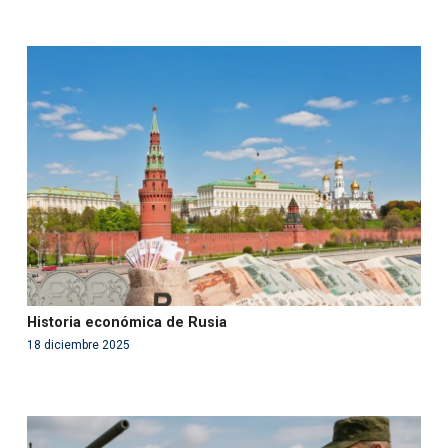
Warning
: Use of undefined constant php - assumed
'php' (this will throw an Error in a future version of PHP)
in
/var/www/acami.es/wp-
content/themes/fundcami/page-publicaciones.php
on line
99
Historia económica de Rusia
18 diciembre 2025
Warning
: Use of undefined constant php - assumed