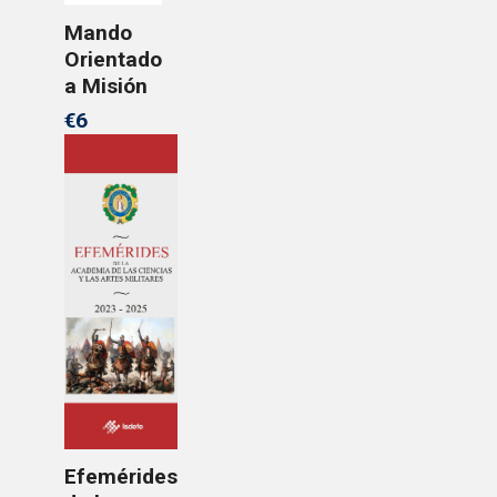
Mando
Orientado
a Misión
€6
Efemérides