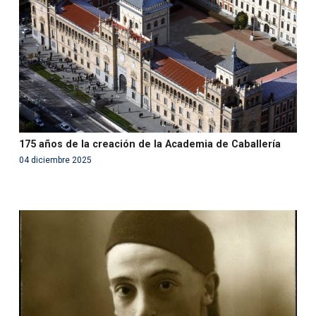
content/themes/fundcami/page-publicaciones.php
on line
99
175 años de la creación de la Academia de Caballería
04 diciembre 2025
Warning
: Use of undefined constant php - assumed
'php' (this will throw an Error in a future version of PHP)
in
/var/www/acami.es/wp-
content/themes/fundcami/page-publicaciones.php
on line
99