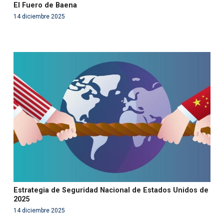
El Fuero de Baena
14 diciembre 2025
Warning
: Use of undefined constant php - assumed
'php' (this will throw an Error in a future version of PHP)
in
/var/www/acami.es/wp-
content/themes/fundcami/page-publicaciones.php
on line
99
Estrategia de Seguridad Nacional de Estados Unidos de
2025
14 diciembre 2025