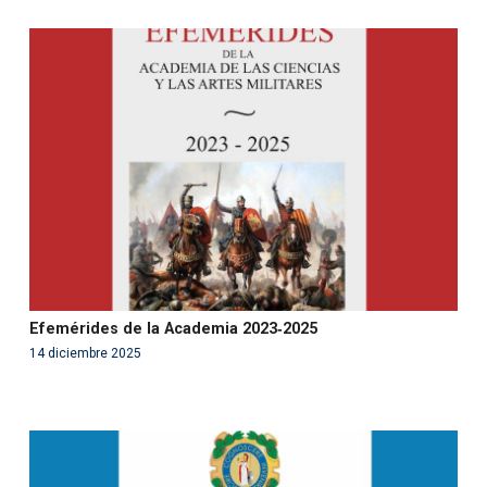
Warning
: Use of undefined constant php - assumed
'php' (this will throw an Error in a future version of PHP)
in
/var/www/acami.es/wp-
content/themes/fundcami/page-publicaciones.php
on line
99
Efemérides de la Academia 2023‑2025
14 diciembre 2025
Warning
: Use of undefined constant php - assumed
'php' (this will throw an Error in a future version of PHP)