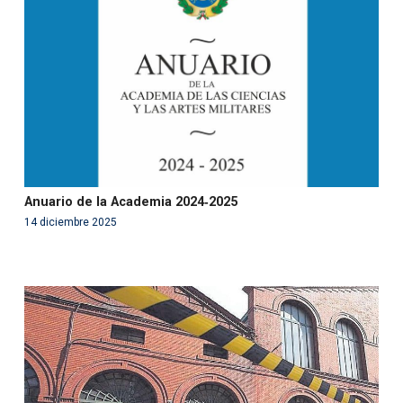
in
/var/www/acami.es/wp-
content/themes/fundcami/page-publicaciones.php
on line
99
Anuario de la Academia 2024‑2025
14 diciembre 2025
Warning
: Use of undefined constant php - assumed
'php' (this will throw an Error in a future version of PHP)
in
/var/www/acami.es/wp-
content/themes/fundcami/page-publicaciones.php
on line
99