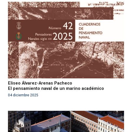
Warning
: Use of undefined constant php - assumed
'php' (this will throw an Error in a future version of PHP)
in
/var/www/acami.es/wp-
content/themes/fundcami/page-publicaciones.php
on line
99
Eliseo Álvarez-Arenas Pacheco
El pensamiento naval de un marino académico
04 diciembre 2025
Warning
: Use of undefined constant php - assumed
'php' (this will throw an Error in a future version of PHP)
in
/var/www/acami.es/wp-