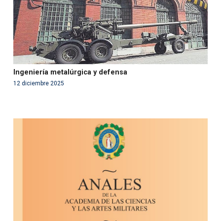
Ingeniería metalúrgica y defensa
12 diciembre 2025
Warning
: Use of undefined constant php - assumed
'php' (this will throw an Error in a future version of PHP)
in
/var/www/acami.es/wp-
content/themes/fundcami/page-publicaciones.php
on line
99