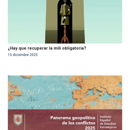
¿Hay que recuperar la mili obligatoria?
15 diciembre 2025
Warning
: Use of undefined constant php - assumed
'php' (this will throw an Error in a future version of PHP)
in
/var/www/acami.es/wp-
content/themes/fundcami/page-publicaciones.php
on line
99