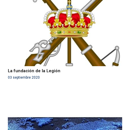
'php' (this will throw an Error in a future version of PHP)
in
/var/www/acami.es/wp-
content/themes/fundcami/page-publicaciones.php
on line
99
La fundación de la Legión
03 septiembre 2020
Warning
: Use of undefined constant php - assumed
'php' (this will throw an Error in a future version of PHP)
in
/var/www/acami.es/wp-
content/themes/fundcami/page-publicaciones.php
on line
99