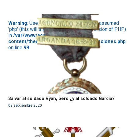
Warning
: Use of undefined constant php - assumed
'php' (this will throw an Error in a future version of PHP)
in
/var/www/acami.es/wp-
content/themes/fundcami/page-publicaciones.php
on line
99
Salvar al soldado Ryan, pero ¿y al soldado García?
08 septiembre 2020
Warning
: Use of undefined constant php - assumed