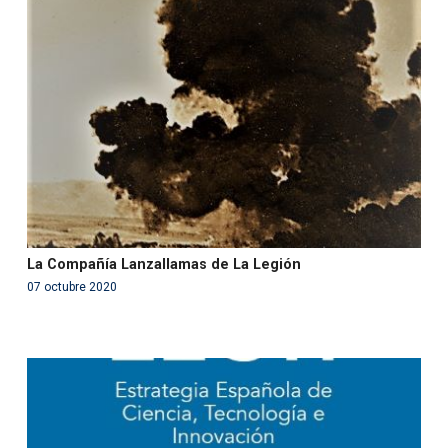
Warning
: Use of undefined constant php - assumed
'php' (this will throw an Error in a future version of PHP)
in
/var/www/acami.es/wp-
content/themes/fundcami/page-publicaciones.php
on line
99
La Compañía Lanzallamas de La Legión
07 octubre 2020
Warning
: Use of undefined constant php - assumed
'php' (this will throw an Error in a future version of PHP)
in
/var/www/acami.es/wp-
content/themes/fundcami/page-publicaciones.php