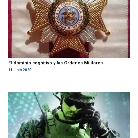
content/themes/fundcami/page-publicaciones.php
on line
99
El dominio cognitivo y las Ordenes Militares
11 junio 2020
Warning
: Use of undefined constant php - assumed
'php' (this will throw an Error in a future version of PHP)
in
/var/www/acami.es/wp-
content/themes/fundcami/page-publicaciones.php
on line
99