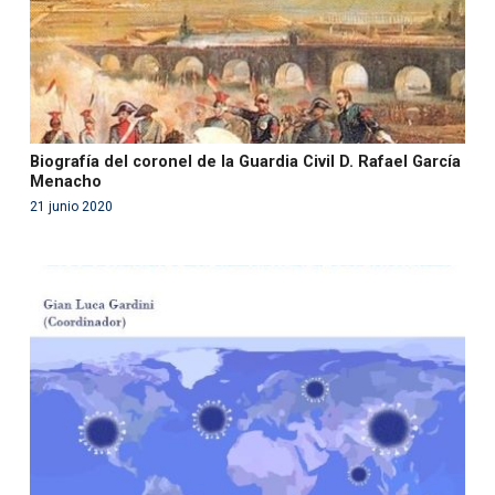
Biografía del coronel de la Guardia Civil D. Rafael García
Menacho
21 junio 2020
Warning
: Use of undefined constant php - assumed
'php' (this will throw an Error in a future version of PHP)
in
/var/www/acami.es/wp-
content/themes/fundcami/page-publicaciones.php
on line
99