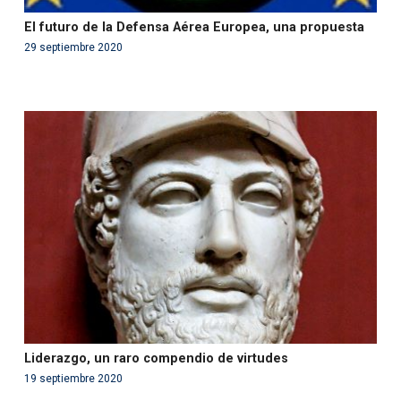
El futuro de la Defensa Aérea Europea, una propuesta
29 septiembre 2020
Warning
: Use of undefined constant php - assumed
'php' (this will throw an Error in a future version of PHP)
in
/var/www/acami.es/wp-
content/themes/fundcami/page-publicaciones.php
on line
99
Liderazgo, un raro compendio de virtudes
19 septiembre 2020