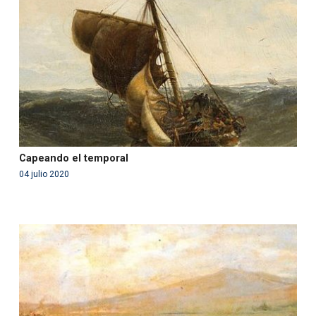
in
/var/www/acami.es/wp-
content/themes/fundcami/page-publicaciones.php
on line
99
Capeando el temporal
04 julio 2020
Warning
: Use of undefined constant php - assumed
'php' (this will throw an Error in a future version of PHP)
in
/var/www/acami.es/wp-
content/themes/fundcami/page-publicaciones.php
on line
99