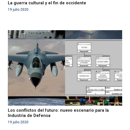
La guerra cultural y el fin de occidente
19 julio 2020
Warning
: Use of undefined constant php - assumed
'php' (this will throw an Error in a future version of PHP)
in
/var/www/acami.es/wp-
content/themes/fundcami/page-publicaciones.php
on line
99
Los conflictos del futuro: nuevo escenario para la
Industria de Defensa
19 julio 2020