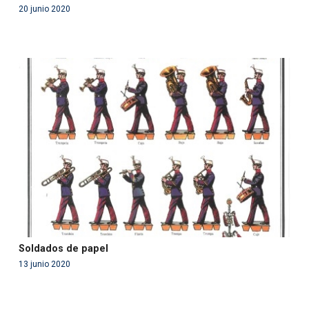
20 junio 2020
Warning
: Use of undefined constant php - assumed
'php' (this will throw an Error in a future version of PHP)
in
/var/www/acami.es/wp-
content/themes/fundcami/page-publicaciones.php
on line
99
Soldados de papel
13 junio 2020