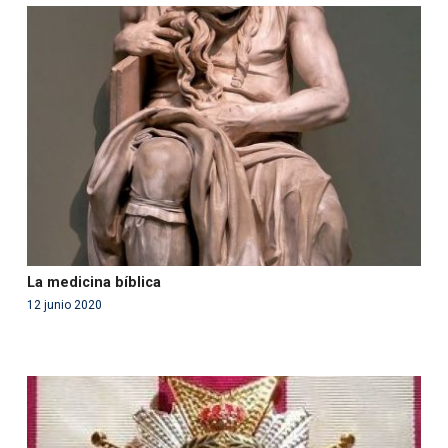
Warning
: Use of undefined constant php - assumed
'php' (this will throw an Error in a future version of PHP)
in
/var/www/acami.es/wp-
content/themes/fundcami/page-publicaciones.php
on line
99
La medicina bíblica
12 junio 2020
Warning
: Use of undefined constant php - assumed
'php' (this will throw an Error in a future version of PHP)
in
/var/www/acami.es/wp-