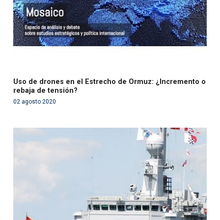
Uso de drones en el Estrecho de Ormuz: ¿Incremento o
rebaja de tensión?
02 agosto 2020
Warning
: Use of undefined constant php - assumed
'php' (this will throw an Error in a future version of PHP)
in
/var/www/acami.es/wp-
content/themes/fundcami/page-publicaciones.php
on line
99