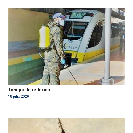
Warning
: Use of undefined constant php - assumed
'php' (this will throw an Error in a future version of PHP)
in
/var/www/acami.es/wp-
content/themes/fundcami/page-publicaciones.php
on line
99
Tiempo de reflexión
18 julio 2020
Warning
: Use of undefined constant php - assumed
'php' (this will throw an Error in a future version of PHP)