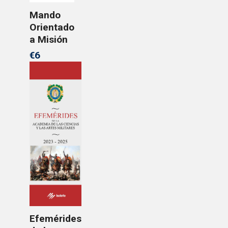
Mando
Orientado
a Misión
€6
Efemérides