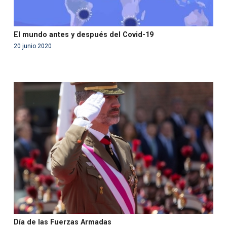
El mundo antes y después del Covid-19
20 junio 2020
Warning
: Use of undefined constant php - assumed
'php' (this will throw an Error in a future version of PHP)
in
/var/www/acami.es/wp-
content/themes/fundcami/page-publicaciones.php
on line
99
Día de las Fuerzas Armadas