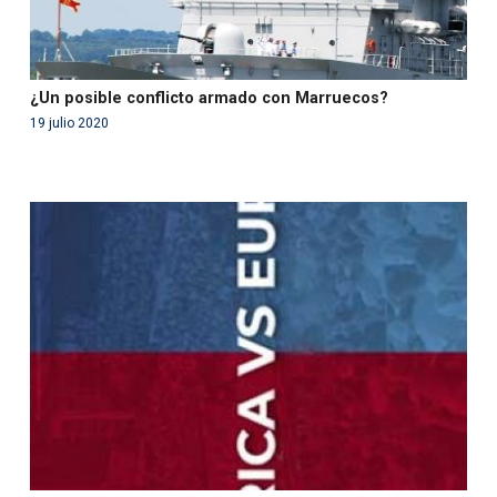
¿Un posible conflicto armado con Marruecos?
19 julio 2020
Warning
: Use of undefined constant php - assumed
'php' (this will throw an Error in a future version of PHP)
in
/var/www/acami.es/wp-
content/themes/fundcami/page-publicaciones.php
on line
99