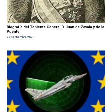
Biografía del Teniente General D. Juan de Zavala y de la
Puente
29 septiembre 2020
Warning
: Use of undefined constant php - assumed
'php' (this will throw an Error in a future version of PHP)
in
/var/www/acami.es/wp-
content/themes/fundcami/page-publicaciones.php
on line
99