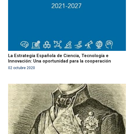
on line
99
La Estrategia Española de Ciencia, Tecnología e
Innovación: Una oportunidad para la cooperación
02 octubre 2020
Warning
: Use of undefined constant php - assumed
'php' (this will throw an Error in a future version of PHP)
in
/var/www/acami.es/wp-
content/themes/fundcami/page-publicaciones.php
on line
99