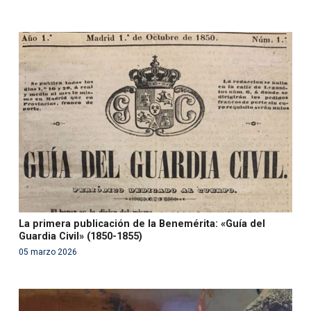
Warning
: Use of undefined constant php - assumed
'php' (this will throw an Error in a future version of PHP)
in
/var/www/acami.es/wp-
content/themes/fundcami/page-publicaciones.php
on line
99
La primera publicación de la Benemérita: «Guía del
Guardia Civil» (1850-1855)
05 marzo 2026
Warning
: Use of undefined constant php - assumed