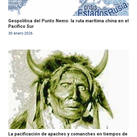
Geopolítica del Punto Nemo: la ruta marítima china en el
Pacífico Sur
30 enero 2026
Warning
: Use of undefined constant php - assumed
'php' (this will throw an Error in a future version of PHP)
in
/var/www/acami.es/wp-
content/themes/fundcami/page-publicaciones.php
on line
99
La pacificación de apaches y comanches en tiempos de