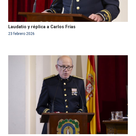
Laudatio y réplica a Carlos Frías
23 febrero 2026
Warning
: Use of undefined constant php - assumed
'php' (this will throw an Error in a future version of PHP)
in
/var/www/acami.es/wp-
content/themes/fundcami/page-publicaciones.php
on line
99