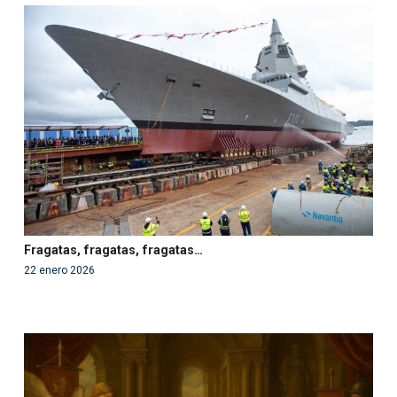
Warning
: Use of undefined constant php - assumed
'php' (this will throw an Error in a future version of PHP)
in
/var/www/acami.es/wp-
content/themes/fundcami/page-publicaciones.php
on line
99
Fragatas, fragatas, fragatas…
22 enero 2026
Warning
: Use of undefined constant php - assumed
'php' (this will throw an Error in a future version of PHP)
in
/var/www/acami.es/wp-