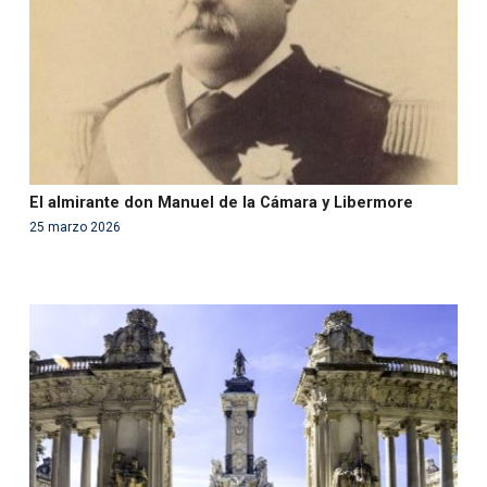
on line
99
El almirante don Manuel de la Cámara y Libermore
25 marzo 2026
Warning
: Use of undefined constant php - assumed
'php' (this will throw an Error in a future version of PHP)
in
/var/www/acami.es/wp-
content/themes/fundcami/page-publicaciones.php
on line
99