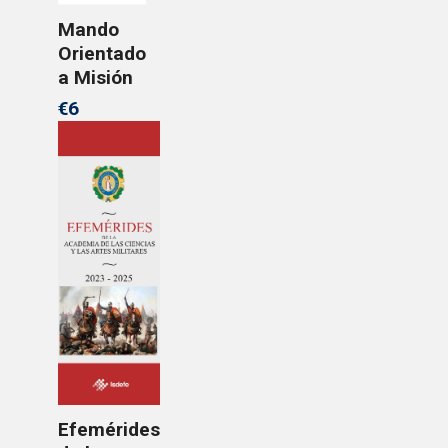
Mando
Orientado
a Misión
€6
Efemérides