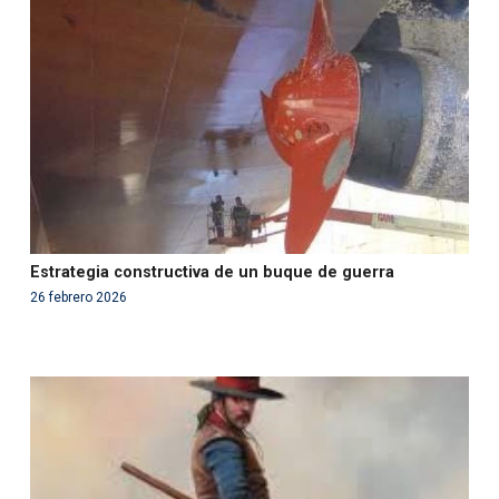
'php' (this will throw an Error in a future version of PHP)
in
/var/www/acami.es/wp-
content/themes/fundcami/page-publicaciones.php
on line
99
Estrategia constructiva de un buque de guerra
26 febrero 2026
Warning
: Use of undefined constant php - assumed
'php' (this will throw an Error in a future version of PHP)
in
/var/www/acami.es/wp-
content/themes/fundcami/page-publicaciones.php
on line
99