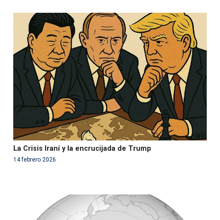
Warning
: Use of undefined constant php - assumed
'php' (this will throw an Error in a future version of PHP)
in
/var/www/acami.es/wp-
content/themes/fundcami/page-publicaciones.php
on line
99
La Crisis Iraní y la encrucijada de Trump
14 febrero 2026
Warning
: Use of undefined constant php - assumed
'php' (this will throw an Error in a future version of PHP)