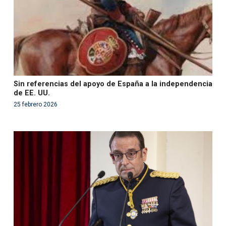
Sin referencias del apoyo de España a la independencia
de EE. UU.
25 febrero 2026
Warning
: Use of undefined constant php - assumed
'php' (this will throw an Error in a future version of PHP)
in
/var/www/acami.es/wp-
content/themes/fundcami/page-publicaciones.php
on line
99