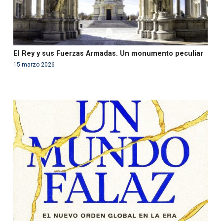
El Rey y sus Fuerzas Armadas. Un monumento peculiar
15 marzo 2026
Warning
: Use of undefined constant php - assumed
'php' (this will throw an Error in a future version of PHP)
in
/var/www/acami.es/wp-
content/themes/fundcami/page-publicaciones.php
on line
99