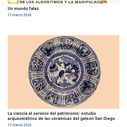
Un mundo falaz
12 marzo 2026
Warning
: Use of undefined constant php - assumed
'php' (this will throw an Error in a future version of PHP)
in
/var/www/acami.es/wp-
content/themes/fundcami/page-publicaciones.php
on line
99
La ciencia al servicio del patrimonio: estudio
arqueométrico de las cerámicas del galeón San Diego
12 marzo 2026