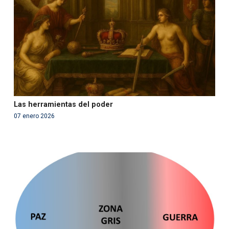
content/themes/fundcami/page-publicaciones.php
on line
99
Las herramientas del poder
07 enero 2026
Warning
: Use of undefined constant php - assumed
'php' (this will throw an Error in a future version of PHP)
in
/var/www/acami.es/wp-
content/themes/fundcami/page-publicaciones.php
on line
99