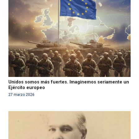
Warning
: Use of undefined constant php - assumed
'php' (this will throw an Error in a future version of PHP)
in
/var/www/acami.es/wp-
content/themes/fundcami/page-publicaciones.php
on line
99
Unidos somos más fuertes. Imaginemos seriamente un
Ejército europeo
27 marzo 2026
Warning
: Use of undefined constant php - assumed
'php' (this will throw an Error in a future version of PHP)
in
/var/www/acami.es/wp-
content/themes/fundcami/page-publicaciones.php