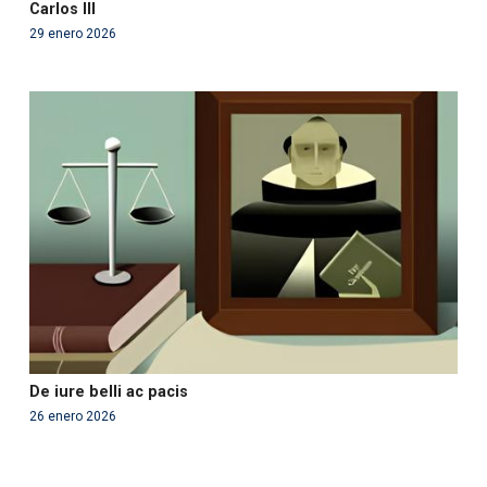
Carlos III
29 enero 2026
Warning
: Use of undefined constant php - assumed
'php' (this will throw an Error in a future version of PHP)
in
/var/www/acami.es/wp-
content/themes/fundcami/page-publicaciones.php
on line
99
De iure belli ac pacis
26 enero 2026