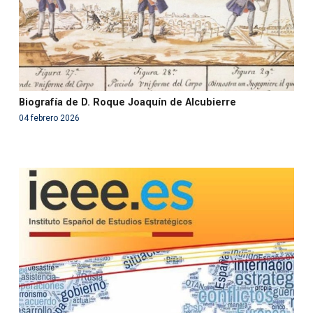
Biografía de D. Roque Joaquín de Alcubierre
04 febrero 2026
Warning
: Use of undefined constant php - assumed
'php' (this will throw an Error in a future version of PHP)
in
/var/www/acami.es/wp-
content/themes/fundcami/page-publicaciones.php
on line
99