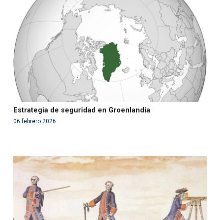
in
/var/www/acami.es/wp-
content/themes/fundcami/page-publicaciones.php
on line
99
Estrategia de seguridad en Groenlandia
06 febrero 2026
Warning
: Use of undefined constant php - assumed
'php' (this will throw an Error in a future version of PHP)
in
/var/www/acami.es/wp-
content/themes/fundcami/page-publicaciones.php
on line
99