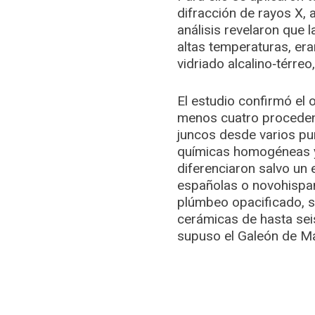
difracción de rayos X,
análisis revelaron que 
altas temperaturas, era
vidriado alcalino‑térreo
El estudio confirmó el 
menos cuatro procedenc
juncos desde varios pu
químicas homogéneas y 
diferenciaron salvo un
españolas o novohispan
plúmbeo opacificado, se 
cerámicas de hasta seis
supuso el Galeón de Ma