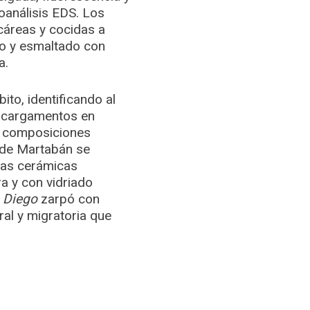
oanálisis EDS. Los
lcáreas y cocidas a
ro y esmaltado con
a.
ito, identificando al
e cargamentos en
n composiciones
 de Martabán se
las cerámicas
a y con vidriado
 Diego
zarpó con
ral y migratoria que