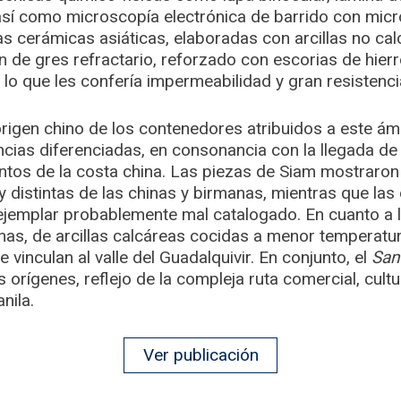
 así como microscopía electrónica de barrido con micr
las cerámicas asiáticas, elaboradas con arcillas no ca
n de gres refractario, reforzado con escorias de hier
, lo que les confería impermeabilidad y gran resistenci
origen chino de los contenedores atribuidos a este ámb
ias diferenciadas, en consonancia con la llegada d
ntos de la costa china. Las piezas de Siam mostraro
distintas de las chinas y birmanas, mientras que las
 ejemplar probablemente mal catalogado. En cuanto a 
as, de arcillas calcáreas cocidas a menor temperatur
vinculan al valle del Guadalquivir. En conjunto, el
San
 orígenes, reflejo de la compleja ruta comercial, cultu
nila.
Ver publicación