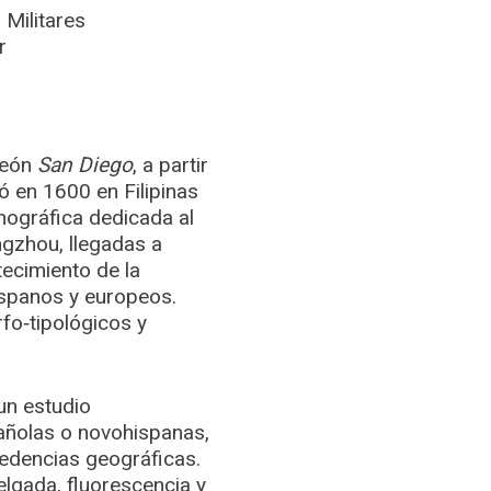
 Militares
r
león
San Diego
, a partir
 en 1600 en Filipinas
nográfica dedicada al
ngzhou, llegadas a
tecimiento de la
ispanos y europeos.
fo‑tipológicos y
un estudio
añolas o novohispanas,
cedencias geográficas.
elgada, fluorescencia y