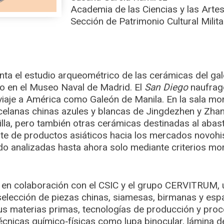
Academia de las Ciencias y las Artes
Sección de Patrimonio Cultural Milita
ta el estudio arqueométrico de las cerámicas del ga
o en el Museo Naval de Madrid. El
San Diego
naufragó
 viaje a América como Galeón de Manila. En la sala mo
celanas chinas azules y blancas de Jingdezhen y Zha
lla, pero también otras cerámicas destinadas al abas
porte de productos asiáticos hacia los mercados novoh
do analizadas hasta ahora solo mediante criterios mor
en colaboración con el CSIC y el grupo CERVITRUM, 
elección de piezas chinas, siamesas, birmanas y esp
sus materias primas, tecnologías de producción y pro
técnicas químico‑físicas como lupa binocular, lámina d