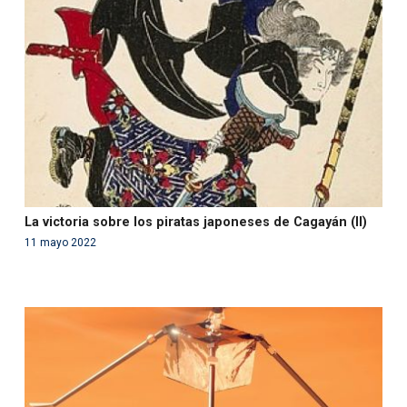
'php' (this will throw an Error in a future version of PHP)
in
/var/www/acami.es/wp-
content/themes/fundcami/page-publicaciones.php
on line
99
La victoria sobre los piratas japoneses de Cagayán (II)
11 mayo 2022
Warning
: Use of undefined constant php - assumed
'php' (this will throw an Error in a future version of PHP)
in
/var/www/acami.es/wp-
content/themes/fundcami/page-publicaciones.php
on line
99