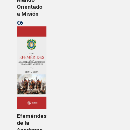
Orientado
a Misión
€6
Efemérides
de la
Academia