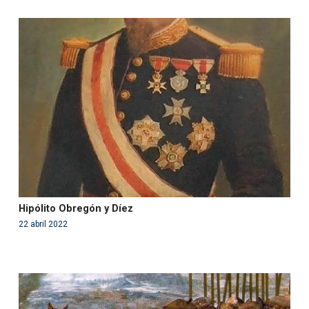
Warning
: Use of undefined constant php - assumed
'php' (this will throw an Error in a future version of PHP)
in
/var/www/acami.es/wp-
content/themes/fundcami/page-publicaciones.php
on line
99
Hipólito Obregón y Díez
22 abril 2022
Warning
: Use of undefined constant php - assumed
'php' (this will throw an Error in a future version of PHP)