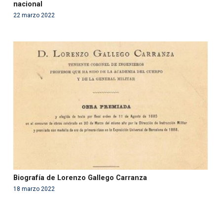
nacional
22 marzo 2022
Warning
: Use of undefined constant php - assumed
'php' (this will throw an Error in a future version of PHP)
in
/var/www/acami.es/wp-
content/themes/fundcami/page-publicaciones.php
on line
99
Biografía de Lorenzo Gallego Carranza
18 marzo 2022