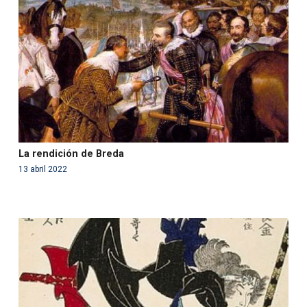
in
/var/www/acami.es/wp-
content/themes/fundcami/page-publicaciones.php
on line
99
La rendición de Breda
13 abril 2022
Warning
: Use of undefined constant php - assumed
'php' (this will throw an Error in a future version of PHP)
in
/var/www/acami.es/wp-
content/themes/fundcami/page-publicaciones.php
on line
99