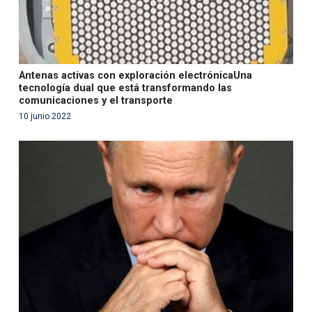
Antenas activas con exploración electrónicaUna
tecnología dual que está transformando las
comunicaciones y el transporte
10 junio 2022
Warning
: Use of undefined constant php - assumed
'php' (this will throw an Error in a future version of PHP)
in
/var/www/acami.es/wp-
content/themes/fundcami/page-publicaciones.php
on line
99