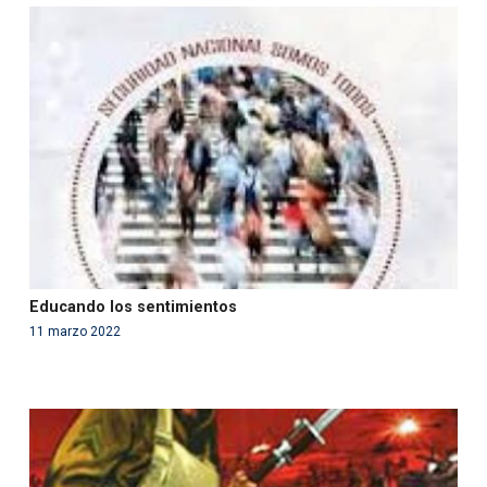
Warning
: Use of undefined constant php - assumed
'php' (this will throw an Error in a future version of PHP)
in
/var/www/acami.es/wp-
content/themes/fundcami/page-publicaciones.php
on line
99
Educando los sentimientos
11 marzo 2022
Warning
: Use of undefined constant php - assumed
'php' (this will throw an Error in a future version of PHP)
in
/var/www/acami.es/wp-