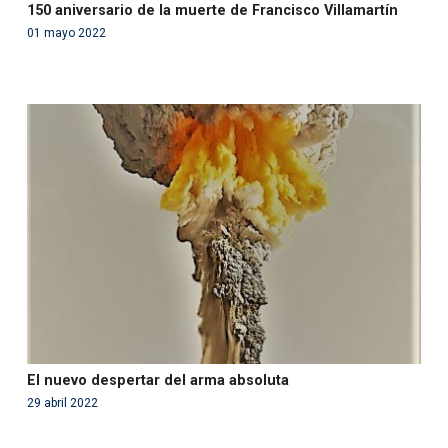
150 aniversario de la muerte de Francisco Villamartín
01 mayo 2022
Warning
: Use of undefined constant php - assumed
'php' (this will throw an Error in a future version of PHP)
in
/var/www/acami.es/wp-
content/themes/fundcami/page-publicaciones.php
on line
99
El nuevo despertar del arma absoluta
29 abril 2022