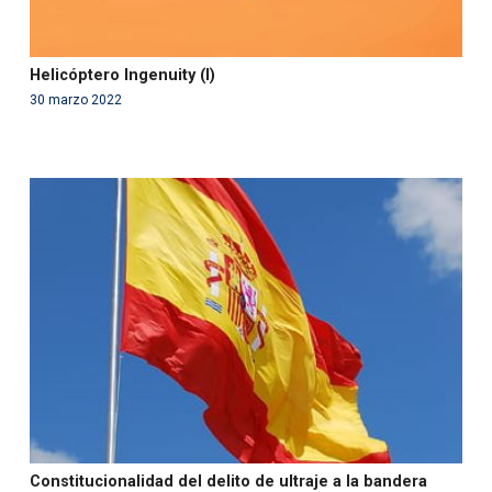
Helicóptero Ingenuity (I)
30 marzo 2022
Warning
: Use of undefined constant php - assumed
'php' (this will throw an Error in a future version of PHP)
in
/var/www/acami.es/wp-
content/themes/fundcami/page-publicaciones.php
on line
99
Constitucionalidad del delito de ultraje a la bandera