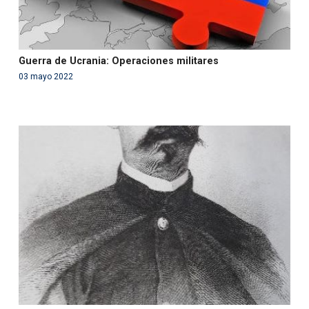
Guerra de Ucrania: Operaciones militares
03 mayo 2022
Warning
: Use of undefined constant php - assumed
'php' (this will throw an Error in a future version of PHP)
in
/var/www/acami.es/wp-
content/themes/fundcami/page-publicaciones.php
on line
99