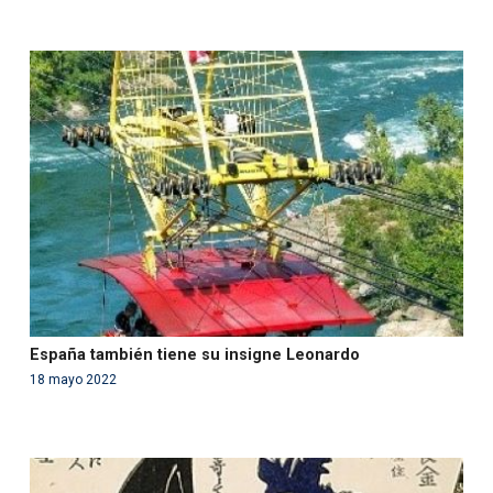
Warning
: Use of undefined constant php - assumed
'php' (this will throw an Error in a future version of PHP)
in
/var/www/acami.es/wp-
content/themes/fundcami/page-publicaciones.php
on line
99
España también tiene su insigne Leonardo
18 mayo 2022
Warning
: Use of undefined constant php - assumed