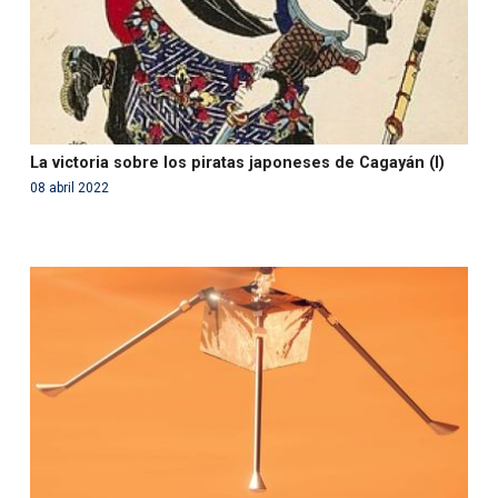
La victoria sobre los piratas japoneses de Cagayán (I)
08 abril 2022
Warning
: Use of undefined constant php - assumed
'php' (this will throw an Error in a future version of PHP)
in
/var/www/acami.es/wp-
content/themes/fundcami/page-publicaciones.php
on line
99