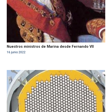
on line
99
Nuestros ministros de Marina desde Fernando VII
16 junio 2022
Warning
: Use of undefined constant php - assumed
'php' (this will throw an Error in a future version of PHP)
in
/var/www/acami.es/wp-
content/themes/fundcami/page-publicaciones.php
on line
99