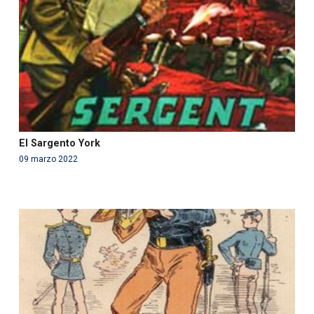
content/themes/fundcami/page-publicaciones.php
on line
99
El Sargento York
09 marzo 2022
Warning
: Use of undefined constant php - assumed
'php' (this will throw an Error in a future version of PHP)
in
/var/www/acami.es/wp-
content/themes/fundcami/page-publicaciones.php
on line
99