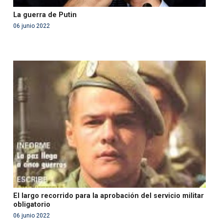
La guerra de Putin
06 junio 2022
Warning
: Use of undefined constant php - assumed
'php' (this will throw an Error in a future version of PHP)
in
/var/www/acami.es/wp-
content/themes/fundcami/page-publicaciones.php
on line
99
El largo recorrido para la aprobación del servicio militar
obligatorio
06 junio 2022