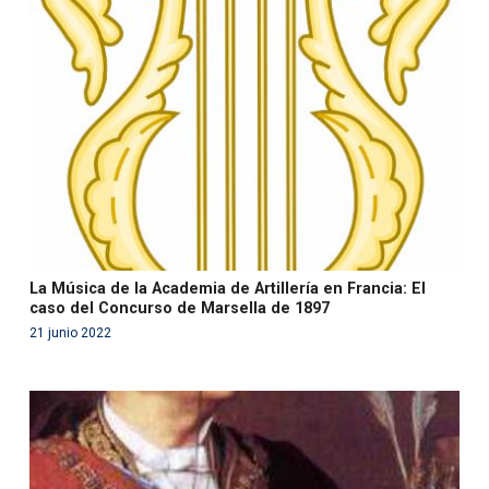
Warning
: Use of undefined constant php - assumed
'php' (this will throw an Error in a future version of PHP)
in
/var/www/acami.es/wp-
content/themes/fundcami/page-publicaciones.php
on line
99
La Música de la Academia de Artillería en Francia: El
caso del Concurso de Marsella de 1897
21 junio 2022
Warning
: Use of undefined constant php - assumed
'php' (this will throw an Error in a future version of PHP)
in
/var/www/acami.es/wp-
content/themes/fundcami/page-publicaciones.php