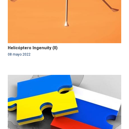
Helicóptero Ingenuity (II)
08 mayo 2022
Warning
: Use of undefined constant php - assumed
'php' (this will throw an Error in a future version of PHP)
in
/var/www/acami.es/wp-
content/themes/fundcami/page-publicaciones.php
on line
99