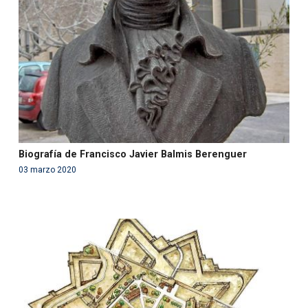
in
/var/www/acami.es/wp-
content/themes/fundcami/page-publicaciones.php
on line
99
Biografía de Francisco Javier Balmis Berenguer
03 marzo 2020
Warning
: Use of undefined constant php - assumed
'php' (this will throw an Error in a future version of PHP)
in
/var/www/acami.es/wp-
content/themes/fundcami/page-publicaciones.php
on line
99