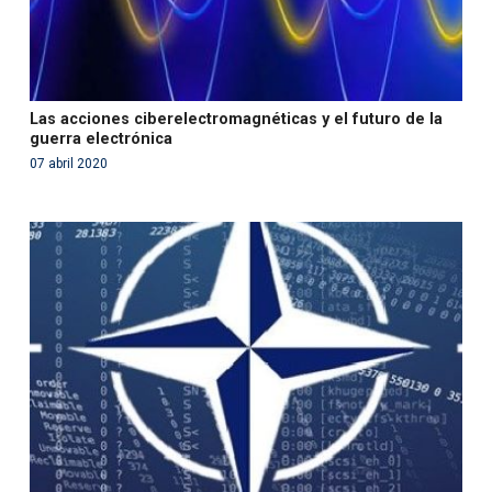
Las acciones ciberelectromagnéticas y el futuro de la
guerra electrónica
07 abril 2020
Warning
: Use of undefined constant php - assumed
'php' (this will throw an Error in a future version of PHP)
in
/var/www/acami.es/wp-
content/themes/fundcami/page-publicaciones.php
on line
99