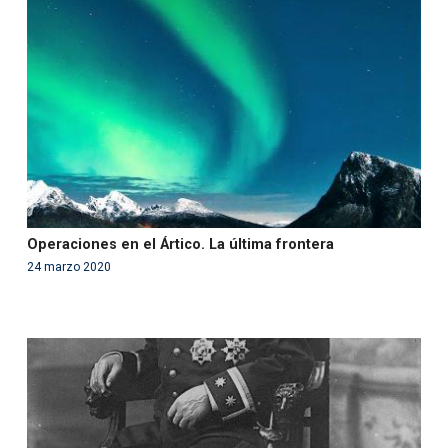
'php' (this will throw an Error in a future version of PHP)
in
/var/www/acami.es/wp-
content/themes/fundcami/page-publicaciones.php
on line
99
Operaciones en el Ártico. La última frontera
24 marzo 2020
Warning
: Use of undefined constant php - assumed
'php' (this will throw an Error in a future version of PHP)
in
/var/www/acami.es/wp-
content/themes/fundcami/page-publicaciones.php
on line
99