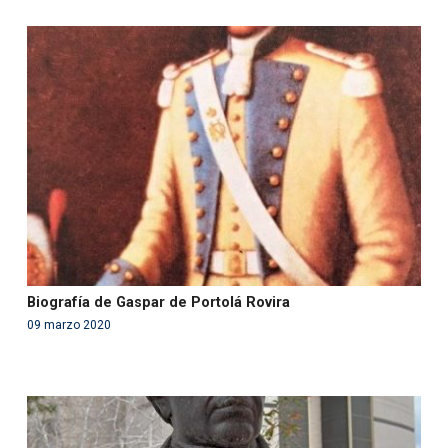
Warning
: Use of undefined constant php - assumed
'php' (this will throw an Error in a future version of PHP)
in
/var/www/acami.es/wp-
content/themes/fundcami/page-publicaciones.php
on line
99
Biografía de Gaspar de Portolá Rovira
09 marzo 2020
Warning
: Use of undefined constant php - assumed
'php' (this will throw an Error in a future version of PHP)