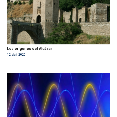
on line
99
Los orígenes del Alcázar
12 abril 2020
Warning
: Use of undefined constant php - assumed
'php' (this will throw an Error in a future version of PHP)
in
/var/www/acami.es/wp-
content/themes/fundcami/page-publicaciones.php
on line
99