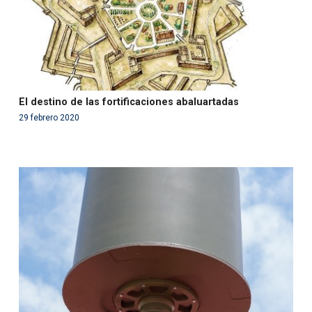
El destino de las fortificaciones abaluartadas
29 febrero 2020
Warning
: Use of undefined constant php - assumed
'php' (this will throw an Error in a future version of PHP)
in
/var/www/acami.es/wp-
content/themes/fundcami/page-publicaciones.php
on line
99