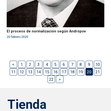
El proceso de normalización según Andrópov
20 febrero 2020
<
1
2
3
4
5
6
7
8
9
10
11
12
13
14
15
16
17
18
19
20
21
22
>
Tienda