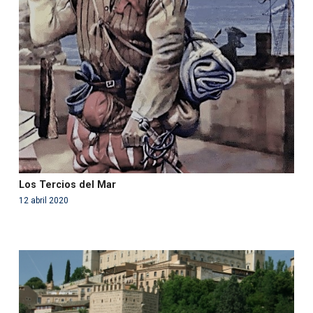
Warning
: Use of undefined constant php - assumed
'php' (this will throw an Error in a future version of PHP)
in
/var/www/acami.es/wp-
content/themes/fundcami/page-publicaciones.php
on line
99
Los Tercios del Mar
12 abril 2020
Warning
: Use of undefined constant php - assumed
'php' (this will throw an Error in a future version of PHP)
in
/var/www/acami.es/wp-
content/themes/fundcami/page-publicaciones.php