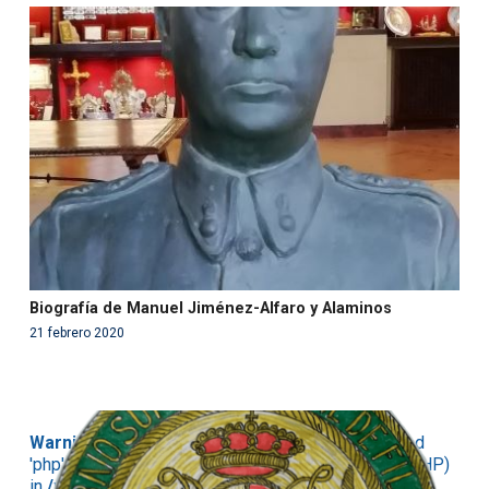
Warning
: Use of undefined constant php - assumed
'php' (this will throw an Error in a future version of PHP)
in
/var/www/acami.es/wp-
content/themes/fundcami/page-publicaciones.php
on line
99
Biografía de Manuel Jiménez-Alfaro y Alaminos
21 febrero 2020
Warning
: Use of undefined constant php - assumed
'php' (this will throw an Error in a future version of PHP)
in
/var/www/acami.es/wp-