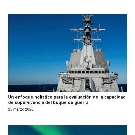
Warning
: Use of undefined constant php - assumed
'php' (this will throw an Error in a future version of PHP)
in
/var/www/acami.es/wp-
content/themes/fundcami/page-publicaciones.php
on line
99
Un enfoque holístico para la evaluación de la capacidad
de supervivencia del buque de guerra
25 marzo 2020
Warning
: Use of undefined constant php - assumed