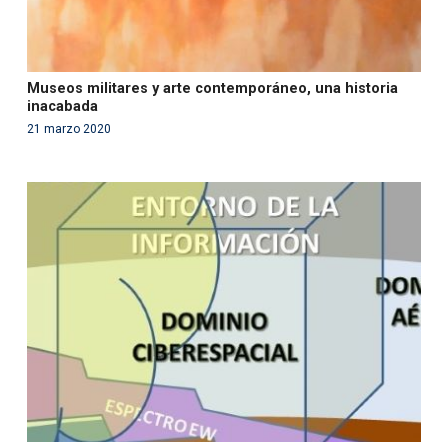
Museos militares y arte contemporáneo, una historia
inacabada
21 marzo 2020
Warning
: Use of undefined constant php - assumed
'php' (this will throw an Error in a future version of PHP)
in
/var/www/acami.es/wp-
content/themes/fundcami/page-publicaciones.php
on line
99