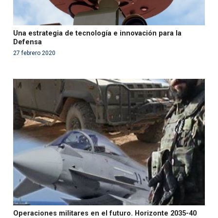
Una estrategia de tecnología e innovación para la
Defensa
27 febrero 2020
Warning
: Use of undefined constant php - assumed
'php' (this will throw an Error in a future version of PHP)
in
/var/www/acami.es/wp-
content/themes/fundcami/page-publicaciones.php
on line
99
Operaciones militares en el futuro. Horizonte 2035-40