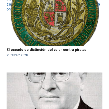
content/themes/fundcami/page-publicaciones.php
on line
99
El escudo de distinción del valor contra piratas
21 febrero 2020
Warning
: Use of undefined constant php - assumed
'php' (this will throw an Error in a future version of PHP)
in
/var/www/acami.es/wp-
content/themes/fundcami/page-publicaciones.php
on line
99