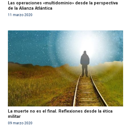
Las operaciones «multidominio» desde la perspectiva
de la Alianza Atlántica
11 marzo 2020
Warning
: Use of undefined constant php - assumed
'php' (this will throw an Error in a future version of PHP)
in
/var/www/acami.es/wp-
content/themes/fundcami/page-publicaciones.php
on line
99
La muerte no es el final. Reflexiones desde la ética
militar
09 marzo 2020