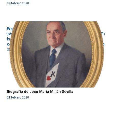
24 febrero 2020
Warning
: Use of undefined constant php - assumed
'php' (this will throw an Error in a future version of PHP)
in
/var/www/acami.es/wp-
content/themes/fundcami/page-publicaciones.php
on line
99
Biografía de José María Millán Sevilla
21 febrero 2020