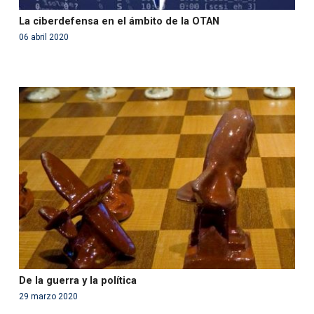
La ciberdefensa en el ámbito de la OTAN
06 abril 2020
Warning
: Use of undefined constant php - assumed
'php' (this will throw an Error in a future version of PHP)
in
/var/www/acami.es/wp-
content/themes/fundcami/page-publicaciones.php
on line
99
De la guerra y la política
29 marzo 2020