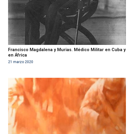
Francisco Magdalena y Murias. Médico Militar en Cuba y
en África
21 marzo 2020
Warning
: Use of undefined constant php - assumed
'php' (this will throw an Error in a future version of PHP)
in
/var/www/acami.es/wp-
content/themes/fundcami/page-publicaciones.php
on line
99