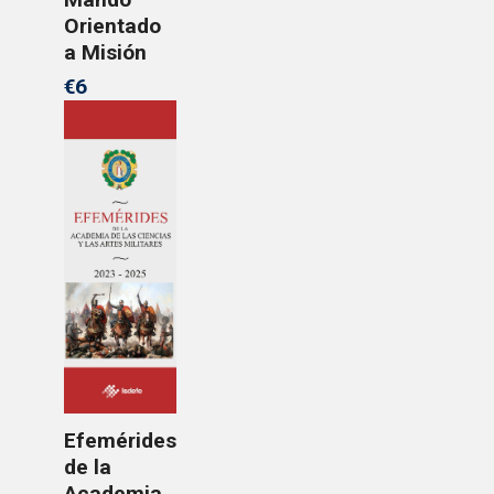
Orientado
a Misión
€6
Efemérides
de la
Academia