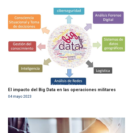
Warning
: Use of undefined constant php - assumed
'php' (this will throw an Error in a future version of PHP)
in
/var/www/acami.es/wp-
content/themes/fundcami/page-publicaciones.php
on line
99
El impacto del Big Data en las operaciones militares
04 mayo 2023
Warning
: Use of undefined constant php - assumed
'php' (this will throw an Error in a future version of PHP)