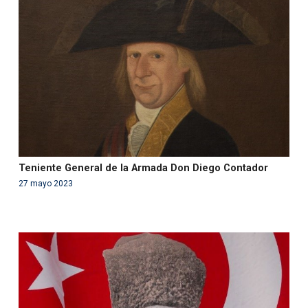
'php' (this will throw an Error in a future version of PHP)
in
/var/www/acami.es/wp-
content/themes/fundcami/page-publicaciones.php
on line
99
Teniente General de la Armada Don Diego Contador
27 mayo 2023
Warning
: Use of undefined constant php - assumed
'php' (this will throw an Error in a future version of PHP)
in
/var/www/acami.es/wp-
content/themes/fundcami/page-publicaciones.php
on line
99