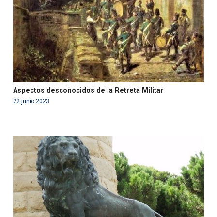
on line
99
Aspectos desconocidos de la Retreta Militar
22 junio 2023
Warning
: Use of undefined constant php - assumed
'php' (this will throw an Error in a future version of PHP)
in
/var/www/acami.es/wp-
content/themes/fundcami/page-publicaciones.php
on line
99