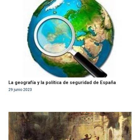
Warning
: Use of undefined constant php - assumed
'php' (this will throw an Error in a future version of PHP)
in
/var/www/acami.es/wp-
content/themes/fundcami/page-publicaciones.php
on line
99
La geografía y la política de seguridad de España
29 junio 2023
Warning
: Use of undefined constant php - assumed
'php' (this will throw an Error in a future version of PHP)
in
/var/www/acami.es/wp-
content/themes/fundcami/page-publicaciones.php