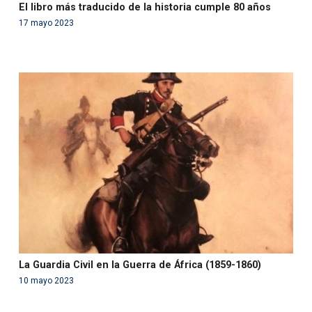
El libro más traducido de la historia cumple 80 años
17 mayo 2023
Warning
: Use of undefined constant php - assumed
'php' (this will throw an Error in a future version of PHP)
in
/var/www/acami.es/wp-
content/themes/fundcami/page-publicaciones.php
on line
99
La Guardia Civil en la Guerra de África (1859-1860)
10 mayo 2023