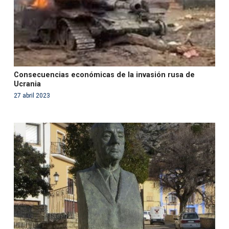
Consecuencias económicas de la invasión rusa de
Ucrania
27 abril 2023
Warning
: Use of undefined constant php - assumed
'php' (this will throw an Error in a future version of PHP)
in
/var/www/acami.es/wp-
content/themes/fundcami/page-publicaciones.php
on line
99