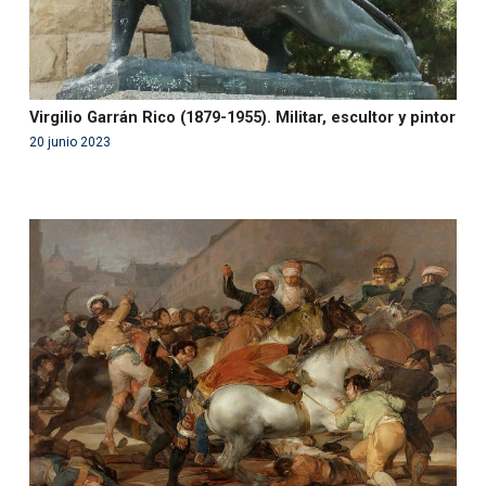
Virgilio Garrán Rico (1879-1955). Militar, escultor y pintor
20 junio 2023
Warning
: Use of undefined constant php - assumed
'php' (this will throw an Error in a future version of PHP)
in
/var/www/acami.es/wp-
content/themes/fundcami/page-publicaciones.php
on line
99