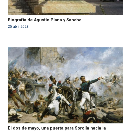
Biografía de Agustín Plana y Sancho
25 abril 2023
Warning
: Use of undefined constant php - assumed
'php' (this will throw an Error in a future version of PHP)
in
/var/www/acami.es/wp-
content/themes/fundcami/page-publicaciones.php
on line
99
El dos de mayo, una puerta para Sorolla hacia la