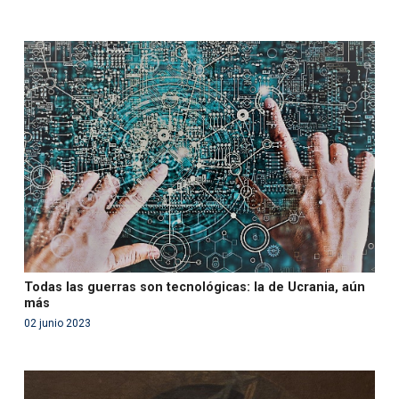
Warning
: Use of undefined constant php - assumed
'php' (this will throw an Error in a future version of PHP)
in
/var/www/acami.es/wp-
content/themes/fundcami/page-publicaciones.php
on line
99
Todas las guerras son tecnológicas: la de Ucrania, aún
más
02 junio 2023
Warning
: Use of undefined constant php - assumed