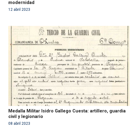
modernidad
12 abril 2023
Warning
: Use of undefined constant php - assumed
'php' (this will throw an Error in a future version of PHP)
in
/var/www/acami.es/wp-
content/themes/fundcami/page-publicaciones.php
on line
99
Medalla Militar Isidro Gallego Cuesta: artillero, guardia
civil y legionario
08 abril 2023