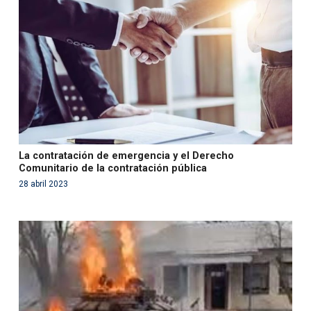
in
/var/www/acami.es/wp-
content/themes/fundcami/page-publicaciones.php
on line
99
La contratación de emergencia y el Derecho
Comunitario de la contratación pública
28 abril 2023
Warning
: Use of undefined constant php - assumed
'php' (this will throw an Error in a future version of PHP)
in
/var/www/acami.es/wp-
content/themes/fundcami/page-publicaciones.php
on line
99