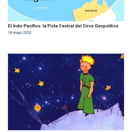
El Indo-Pacífico: la Pista Central del Circo Geopolítico
18 mayo 2023
Warning
: Use of undefined constant php - assumed
'php' (this will throw an Error in a future version of PHP)
in
/var/www/acami.es/wp-
content/themes/fundcami/page-publicaciones.php
on line
99