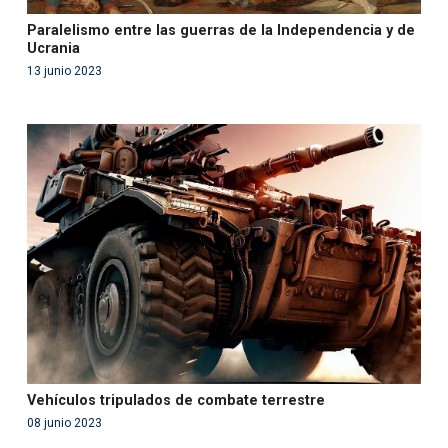
Paralelismo entre las guerras de la Independencia y de
Ucrania
13 junio 2023
Warning
: Use of undefined constant php - assumed
'php' (this will throw an Error in a future version of PHP)
in
/var/www/acami.es/wp-
content/themes/fundcami/page-publicaciones.php
on line
99
Vehículos tripulados de combate terrestre
08 junio 2023