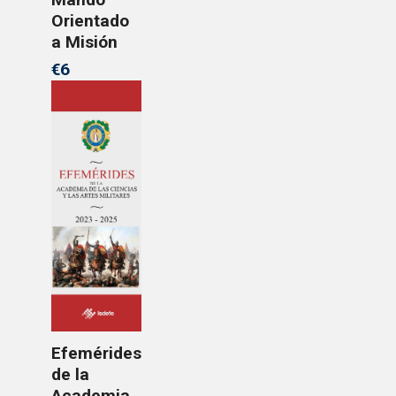
Orientado
a Misión
€6
Efemérides
de la
Academia