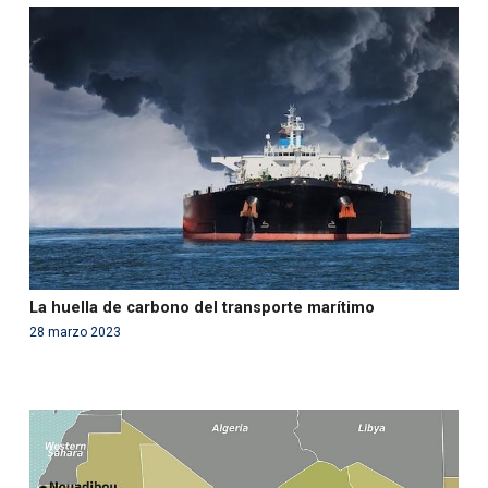
Warning
: Use of undefined constant php - assumed
'php' (this will throw an Error in a future version of PHP)
in
/var/www/acami.es/wp-
content/themes/fundcami/page-publicaciones.php
on line
99
La huella de carbono del transporte marítimo
28 marzo 2023
Warning
: Use of undefined constant php - assumed
'php' (this will throw an Error in a future version of PHP)
in
/var/www/acami.es/wp-