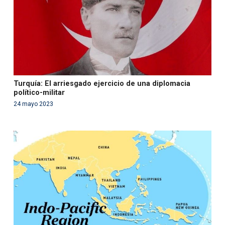
Turquía: El arriesgado ejercicio de una diplomacia
político-militar
24 mayo 2023
Warning
: Use of undefined constant php - assumed
'php' (this will throw an Error in a future version of PHP)
in
/var/www/acami.es/wp-
content/themes/fundcami/page-publicaciones.php
on line
99