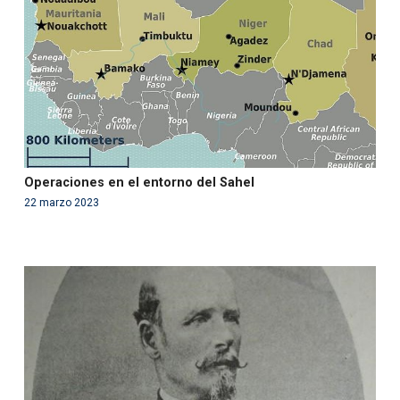
content/themes/fundcami/page-publicaciones.php
on line
99
Operaciones en el entorno del Sahel
22 marzo 2023
Warning
: Use of undefined constant php - assumed
'php' (this will throw an Error in a future version of PHP)
in
/var/www/acami.es/wp-
content/themes/fundcami/page-publicaciones.php
on line
99