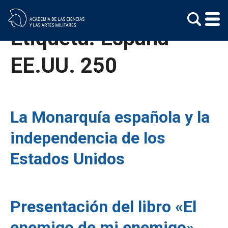
Skip
to
content
Etiqueta:
España –
EE.UU. 250
La Monarquía española y la
independencia de los
Estados Unidos
Presentación del libro «El
enemigo de mi enemigo»