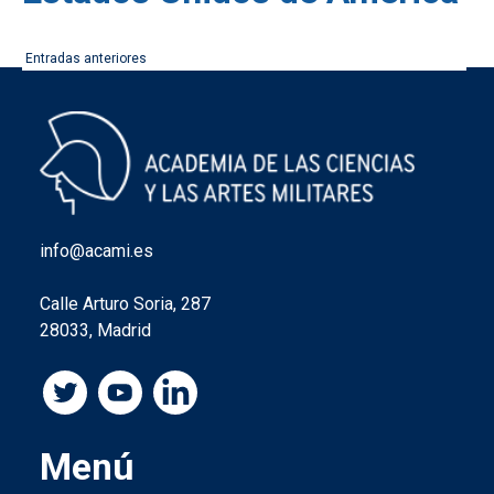
Navegación
Entradas anteriores
de
entradas
info@acami.es
Calle Arturo Soria, 287
28033, Madrid
Menú