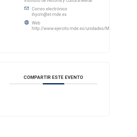
Instituto de Historia y Cultura Militar
Correo electrónico
ihycm@et.mde.es
Web
http://www.ejercito.mde.es/unidades/Madrid/ihycm/
COMPARTIR ESTE EVENTO