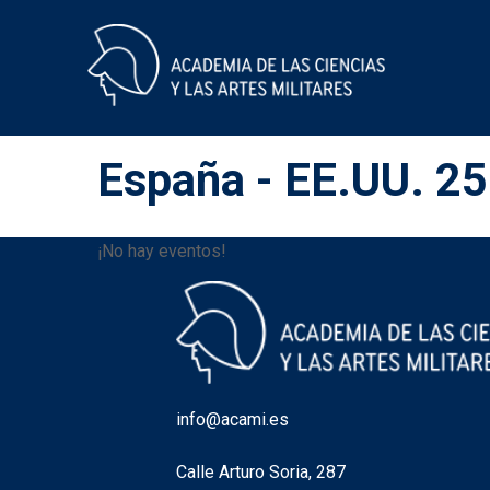
Skip
to
España - EE.UU. 2
content
¡No hay eventos!
info@acami.es
Calle Arturo Soria, 287