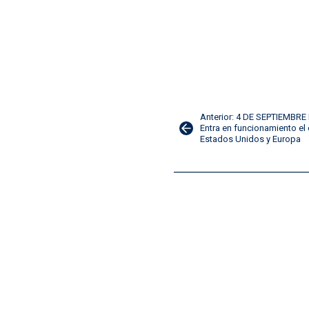
Navegación
Anterior: 4 DE SEPTIEMBRE
Entra en funcionamiento el 
Estados Unidos y Europa
de
entradas