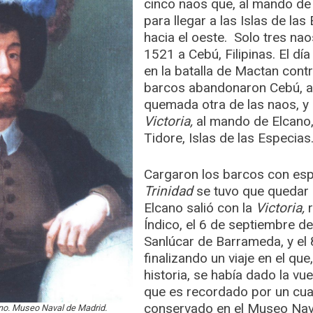
cinco naos que, al mando de 
para llegar a las Islas de l
hacia el oeste. Solo tres nao
1521 a Cebú, Filipinas. El dí
en la batalla de Mactan cont
barcos abandonaron Cebú, a
quemada otra de las naos, y 
Victoria,
al mando de Elcano
Tidore, Islas de las Especias
Cargaron los barcos con espe
Trinidad
se tuvo que quedar 
Elcano salió con la
Victoria,
Índico, el 6 de septiembre d
Sanlúcar de Barrameda, y el 8 
finalizando un viaje en el que
historia, se había dado la vu
que es recordado por un cuad
conservado en el Museo Nav
no. Museo Naval de Madrid.