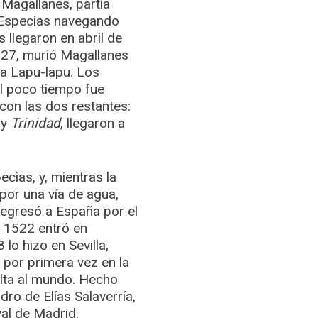
Magallanes, partía
as Especias navegando
s llegaron en abril de
a 27, murió Magallanes
ra Lapu-lapu. Los
l poco tiempo fue
con las dos restantes:
,y
Trinidad
, llegaron a
.
cias, y, mientras la
por una vía de agua,
regresó a España por el
e 1522 entró en
lo hizo en Sevilla,
, por primera vez en la
elta al mundo. Hecho
ro de Elías Salaverría,
al de Madrid.