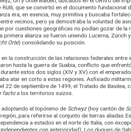
wyz, Uri y Unterwalden, ubicados en el centro del imp
e Rütli, que se convirtió en el documento fundacional 
ianza era, en esencia, muy primitiva y buscaba fortalec
 entre vecinos, pero ya demostraba la voluntad de asi
 que por cuestiones geográficas no podían gozar de la
ta primera alianza se fueron uniendo Lucerna, Zúrich 
ht Orte
) consolidando su posición.
 en la construcción de las relaciones federales entre
aron hasta la guerra de Suabia, conflicto que enfrentó
durante estos dos siglos (XIV y XV) con el emperador
a atar en corto a estas regiones. Asfixiado militarm
el 22 de septiembre de 1499, el Tratado de Basilea, 
 facto
a los territorios suizos.
on adoptando el topónimo de
Schwyz
(hoy cantón de
S
región, para referirse al conjunto de tierras aliadas E
ependencia a estados en el norte de Italia, con excep
a independientes con anterioridad). Los duques de Sa