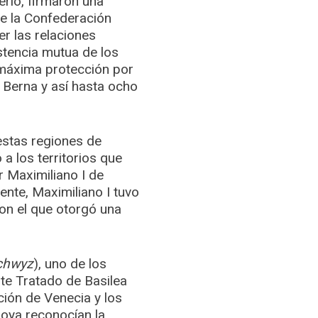
erio, firmaron una
de la Confederación
er las relaciones
stencia mutua de los
 máxima protección por
y Berna y así hasta ocho
 estas regiones de
 a los territorios que
 Maximiliano I de
ente, Maximiliano I tuvo
con el que otorgó una
chwyz
), uno de los
ste Tratado de Basilea
ción de Venecia y los
boya reconocían la