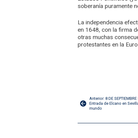
soberanía puramente no
La independencia efect
en 1648, con la firma d
otras muchas consecuen
protestantes en la Eur
Navegación
Anterior: 8 DE SEPTIEMBRE
Entrada de Elcano en Sevilla
mundo
de
entradas