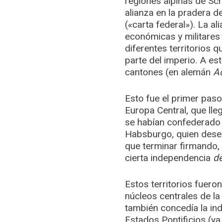
regiones alpinas de Sch
alianza en la pradera d
(«carta federal»). La al
económicas y militares
diferentes territorios
parte del imperio. A es
cantones (en alemán
Ac
Esto fue el primer paso
Europa Central, que lleg
se habían confederado 
Habsburgo, quien deseab
que terminar firmando, 
cierta independencia
de
Estos territorios fuer
núcleos centrales de la 
también concedía la ind
Estados Pontificios (y