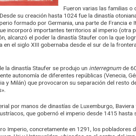
Fueron varias las familias o 
Desde su creación hasta 1024 fue la dinastía otoniana 
perio formado por Germania, una parte de Francia e It
 que incorporó importantes territorios al imperio (otra 
n, alcanzó el poder la dinastía Staufer con la que lo
 ya en el siglo XIII gobernaba desde el sur de la front
de la dinastía Staufer se produjo un
interregnum
de 60
ente autonomía de diferentes repúblicas (Venecia, Gé
ia y Milán) que provocaron su separación del resto d
s».
mperial por manos de dinastías de Luxemburgo, Baviera
ustríacos, que gobernó el imperio desde 1415 hasta s
ro Imperio, concretamente en 1291, los pobladores d