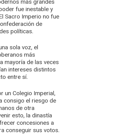
modernos más grandes
poder fue inestable y
l Sacro Imperio no fue
confederación de
es políticas.
na sola voz, el
soberanos más
a mayoría de las veces
an intereses distintos
to entre sí.
 un Colegio Imperial,
a consigo el riesgo de
 manos de otra
enir esto, la dinastía
ofrecer concesiones a
ra conseguir sus votos.