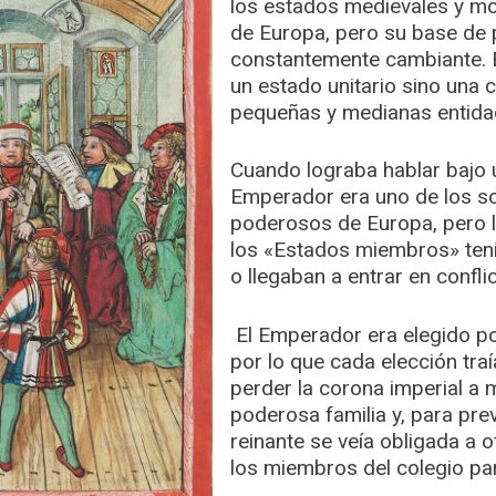
los estados medievales y 
de Europa, pero su base de 
constantemente cambiante. E
un estado unitario sino una 
pequeñas y medianas entidad
Cuando lograba hablar bajo u
Emperador era uno de los 
poderosos de Europa, pero l
los «Estados miembros» tení
o llegaban a entrar en conflic
El Emperador era elegido por
por lo que cada elección traí
perder la corona imperial a
poderosa familia y, para prev
reinante se veía obligada a 
los miembros del colegio pa