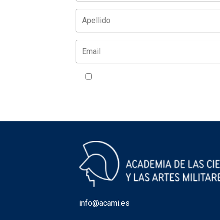
Acepto la política de privacidad
VER
info@acami.es