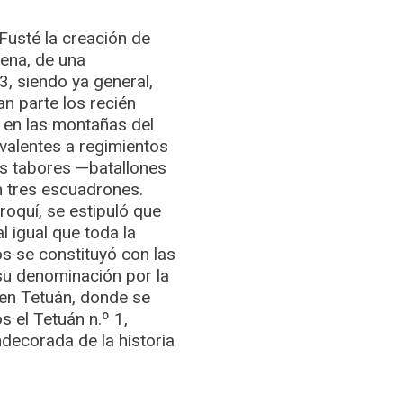
usté la creación de
gena, de una
3, siendo ya general,
n parte los recién
 en las montañas del
ivalentes a regimientos
s tabores —batallones
n tres escuadrones.
roquí, se estipuló que
l igual que toda la
os se constituyó con las
su denominación por la
 en Tetuán, donde se
 el Tetuán n.º 1,
ndecorada de la historia