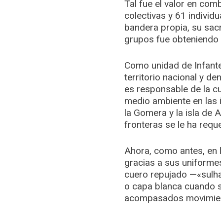
Tal fue el valor en co
colectivas y 61 individ
bandera propia, su sacr
grupos fue obteniendo su
Como unidad de Infante
territorio nacional y d
es responsable de la cu
medio ambiente en las 
la Gomera y la isla de
fronteras se le ha requ
Ahora, como antes, en l
gracias a sus uniformes
cuero repujado —«sulham
o capa blanca cuando se
acompasados movimient