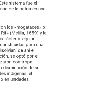
Este sistema fue el
nsa de la patria en una
 con los «mogataces» o
if» (Melilla, 1859) y la
carácter irregular
constituidas para una
solvían; de ahí el
ción, se optó por el
ezaron con tropa
a disminución de su
des indígenas, el
rlo en unidades