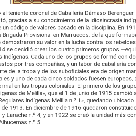
l teniente coronel de Caballería Dámaso Berenguer F
otó, gracias a su conocimiento de la idiosincrasia indí
 un código de valores basado en la disciplina. En 191
 Brigada Provisional en Marruecos, de la que formaba
 demostraron su valor en la lucha contra los rebeldes
1914 se decidió crear los cuatro primeros grupos —equ
s Indígenas. Cada uno de los grupos se formó con do
estos por tres compañías, y un tabor de caballería co
te de la tropa y de los suboficiales era de origen mar
iales y uno de cada cinco soldados fuesen europeos, a
ormal en las tropas coloniales. El primero de los grup
ígenas de Melilla», que el 1 de junio de 1915 cambió 
egulares Indígenas Melilla n.º 1», quedando ubicado
 de 1913. En diciembre de 1916 quedaron constituidos
º 3 y Larache n.º 4, y en 1922 se creó la unidad más co
 Alhucemas n.º 5.