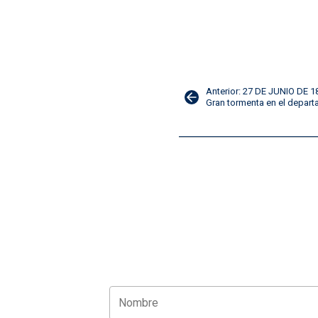
Navegación
Anterior: 27 DE JUNIO DE 1
Gran tormenta en el depart
de
entradas