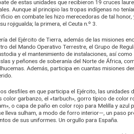
mbate de estas unidades que recibieron 19 cruces lau
uales. Aunque al principio las tropas indígenas no ten
ificio en combate les hizo merecedoras de tal honor,
 rojigualda; la primera, el Ceuta n.º 3.
ría del Ejército de Tierra, además de las misiones 
entro del Mando Operativo Terrestre, el Grupo de Regul
stodia y el mantenimiento de instalaciones, así como 
islas y peñones de soberanía del Norte de África, co
 Alhucemas. Además, participa en cuantas misiones den
erido.
os desfiles en que participa el Ejército, las unidades
 color garbanzo, el «tarbuch», gorro típico de color ro
», o capa de paño en color rojo para Melilla y azul pa
 lleva sulham, a modo de forro interior—, un paso pr
os de sus uniformes. Un orgullo para España.