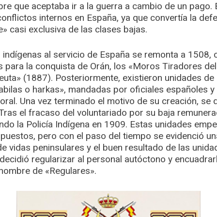
re que aceptaba ir a la guerra a cambio de un pago. 
nflictos internos en España, ya que convertía la defe
» casi exclusiva de las clases bajas.
as indígenas al servicio de España se remonta a 1508,
para la conquista de Orán, los «Moros Tiradores del R
Ceuta» (1887). Posteriormente, existieron unidades de 
ilas o harkas», mandadas por oficiales españoles y 
ral. Una vez terminado el motivo de su creación, se di
Tras el fracaso del voluntariado por su baja remunera
ando la Policía Indígena en 1909. Estas unidades emp
puestos, pero con el paso del tiempo se evidenció un
 de vidas peninsulares y el buen resultado de las unida
 decidió regularizar al personal autóctono y encuadra
 nombre de «Regulares».