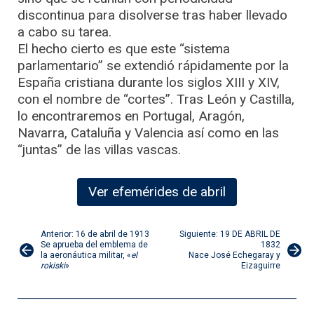
discontinua para disolverse tras haber llevado
a cabo su tarea.
El hecho cierto es que este “sistema
parlamentario” se extendió rápidamente por la
España cristiana durante los siglos XIII y XIV,
con el nombre de “cortes”. Tras León y Castilla,
lo encontraremos en Portugal, Aragón,
Navarra, Cataluña y Valencia así como en las
“juntas” de las villas vascas.
Ver efemérides de abril
Navegación
Anterior: 16 de abril de 1913
Siguiente: 19 DE ABRIL DE
Se aprueba del emblema de
1832
la aeronáutica militar, «
el
Nace José Echegaray y
de
rokiski
»
Eizaguirre
entradas