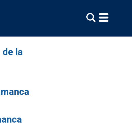
itar
 de la
lamanca
manca