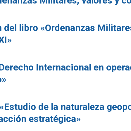
enanzas Militares, valores y có
 del libro «Ordenanzas Militar
XXI»
Derecho Internacional en oper
o»
«Estudio de la naturaleza geopo
acción estratégica»