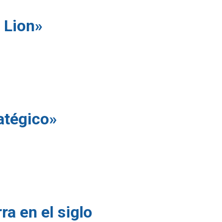
 Lion»
atégico»
a en el siglo