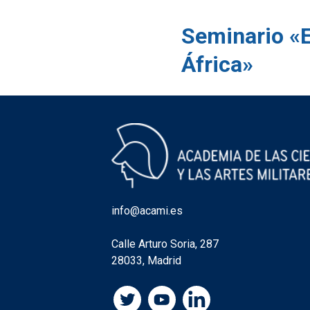
Seminario «
África»
info@acami.es
Calle Arturo Soria, 287
28033, Madrid