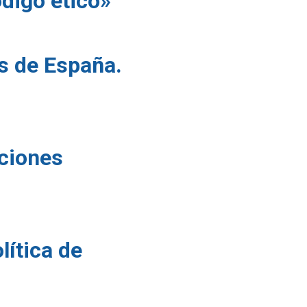
digo ético»
es de España.
aciones
lítica de