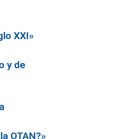
glo XXI»
o y de
a
e la OTAN?»