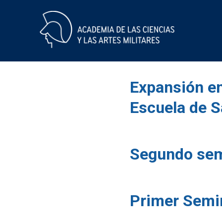
Skip
to
content
Etiqueta:
Expansión en
Escuela de 
Segundo sem
Primer Semin