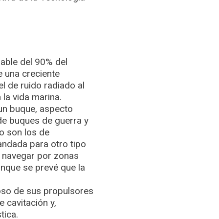
sable del 90% del
e una creciente
l de ruido radiado al
 la vida marina.
 un buque, aspecto
de buques de guerra y
o son los de
andada para otro tipo
n navegar por zonas
aunque se prevé que la
doso de sus propulsores
 cavitación y,
tica.