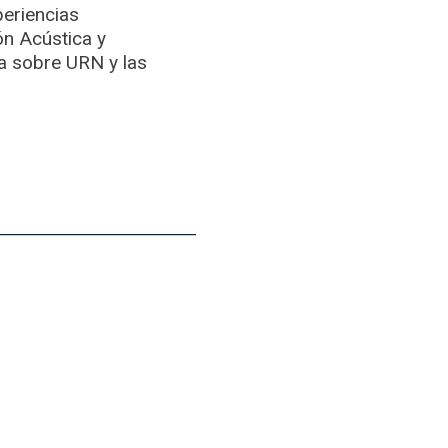
periencias
ón Acústica y
a sobre URN y las