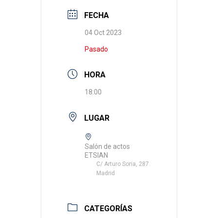
FECHA
04 Oct 2023
Pasado
HORA
18:00
LUGAR
Salón de actos
ETSIAN
C/ Arturo Soria, 287.
Madrid
CATEGORÍAS