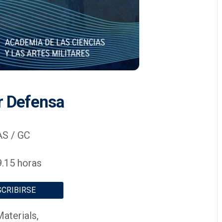
r Defensa
S / GC
9.15 horas
SCRIBIRSE
aterials,