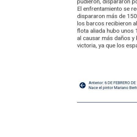
pudieron, dispararon po
El enfrentamiento se r
dispararon más de 1500
los barcos recibieron a
flota aliada hubo unos 
al causar más daños y 
victoria, ya que los esp
Navegación
Anterior: 6 DE FEBRERO DE
Nace el pintor Mariano Ber
de
entradas