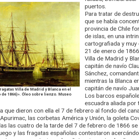
puertos.
Para tratar de destru
que se había concen
provincia de Chile f
de islas, en una int
cartografiada y muy d
21 de enero de 1866 
Villa de Madrid y Bla
capitán de navío Cla
Sánchez, comandante 
mientras la Blanca e
capitán de navío Jua
ragatas Villa de Madrid y Blanca en el
 de 1866)». Óleo sobre lienzo. Museo
Los barcos españole
escuadra aliada por 
sta que dieron con ella el 7 de febrero al fondo del ca
 Apurimac, las corbetas América y Unión, la goleta Co
s las cuatro de la tarde del 7 de febrero de 1866 se
fuego y las fragatas españolas contestaron acercándo