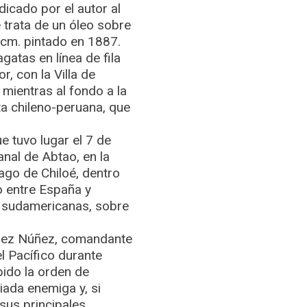
dicado por el autor al
 trata de un óleo sobre
 cm. pintado en 1887.
gatas en línea de fila
, con la Villa de
 mientras al fondo a la
ta chileno-peruana, que
 tuvo lugar el 7 de
anal de Abtao, en la
lago de Chiloé, dentro
o entre España y
s sudamericanas, sobre
ndez Núñez, comandante
el Pacífico durante
bido la orden de
liada enemiga y, si
sus principales