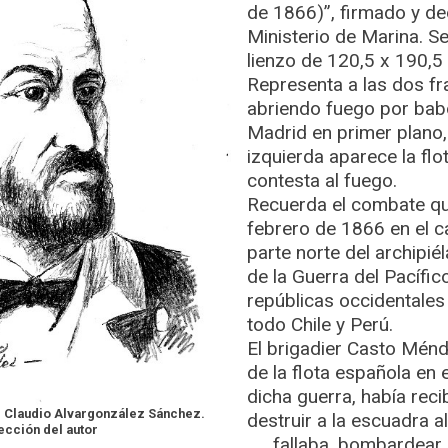
de 1866)”, firmado y de
Ministerio de Marina. Se
lienzo de 120,5 x 190,5
Representa a las dos fra
abriendo fuego por babor
Madrid en primer plano,
izquierda aparece la flo
contesta al fuego.
Recuerda el combate que
febrero de 1866 en el c
parte norte del archipié
de la Guerra del Pacífic
repúblicas occidentale
todo Chile y Perú.
El brigadier Casto Mé
de la flota española en 
dicha guerra, había reci
e Claudio Alvargonzález Sánchez.
destruir a la escuadra a
ección del autor
fallaba, bombardear 