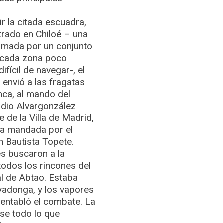
ir la citada escuadra,
trado en Chiloé – una
ormada por un conjunto
rincada zona poco
ifícil de navegar-, el
envió a las fragatas
nca, al mando del
udio Alvargonzález
de la Villa de Madrid,
ra mandada por el
n Bautista Topete.
s buscaron a la
todos los rincones del
nal de Abtao. Estaba
vadonga, y los vapores
 entabló el combate. La
se todo lo que