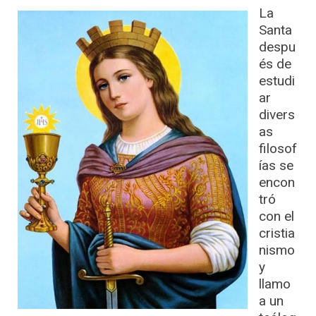
La
Santa
despu
és de
estudi
ar
divers
as
filosof
ías se
encon
tró
con el
cristia
nismo
y
llamo
a un