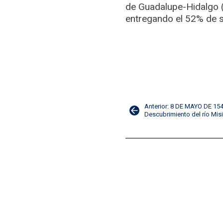
de Guadalupe-Hidalgo 
entregando el 52% de su
Navegación
Anterior: 8 DE MAYO DE 15
Descubrimiento del río Mis
de
entradas