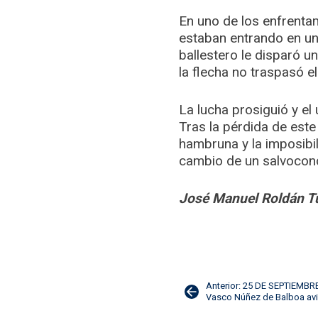
En uno de los enfrentam
estaban entrando en un
ballestero le disparó u
la flecha no traspasó e
La lucha prosiguió y el 
Tras la pérdida de este
hambruna y la imposibil
cambio de un salvocond
José Manuel Roldán T
Navegación
Anterior: 25 DE SEPTIEMBR
Vasco Núñez de Balboa avi