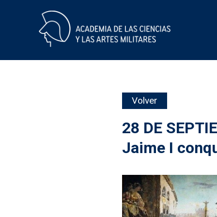
Skip
Volver
to
content
28 DE SEPTI
Jaime I conqu