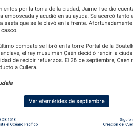
ientos por la toma de la ciudad, Jaime I se dio cuen
a emboscada y acudió en su ayuda. Se acercó tanto a
na saeta que se le clavó en la frente. Afortunadamente
l casco.
último combate se libró en la torre Portal de la Boatella
 enclave, el rey musulmán Çaén decidió rendir la ciuda
idad de recibir refuerzos. El 28 de septiembre, Çaen r
ucto a Cullera.
udela
Ver efemérides de septiembre
E DE 1513
Siguie
sta el Océano Pacífico
Creación del Cue