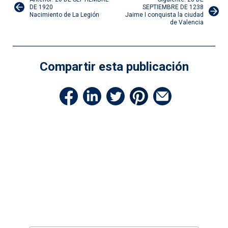
Navegación
DE 1920
SEPTIEMBRE DE 1238
Nacimiento de La Legión
Jaime I conquista la ciudad
de
de Valencia
entradas
Compartir esta publicación