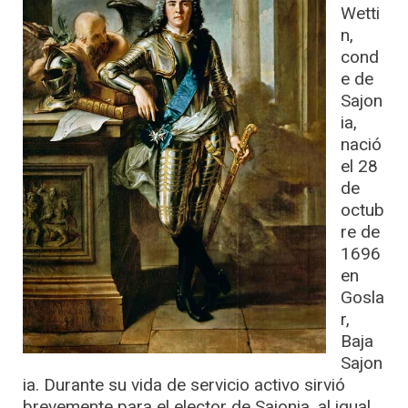
Wetti
n,
cond
e de
Sajon
ia,
nació
el 28
de
octub
re de
1696
en
Gosla
r,
Baja
Sajon
ia. Durante su vida de servicio activo sirvió
brevemente para el elector de Sajonia, al igual