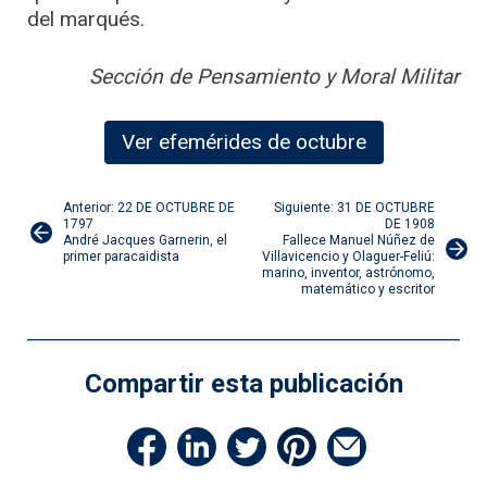
del marqués.
Sección de Pensamiento y Moral Militar
Ver efemérides de octubre
Navegación
Anterior: 22 DE OCTUBRE DE
Siguiente: 31 DE OCTUBRE
1797
DE 1908
André Jacques Garnerin, el
Fallece Manuel Núñez de
de
primer paracaidista
Villavicencio y Olaguer-Feliú:
marino, inventor, astrónomo,
matemático y escritor
entradas
Compartir esta publicación