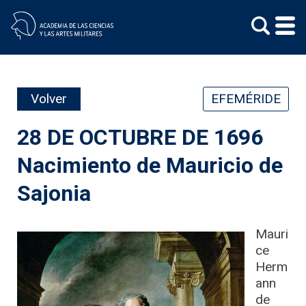
Skip
to
content
Volver
EFEMÉRIDE
28 DE OCTUBRE DE 1696
Nacimiento de Mauricio de
Sajonia
Mauri
ce
Herm
ann
de