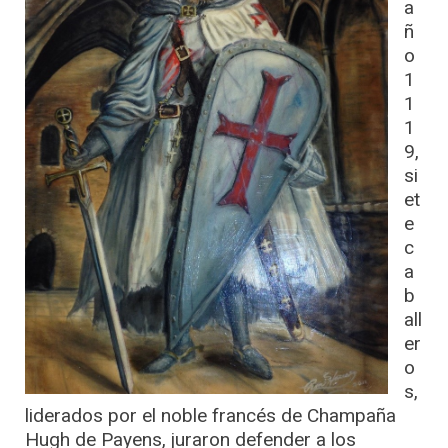
a
ñ
o
1
1
1
9,
si
et
e
c
a
b
all
er
o
s,
liderados por el noble francés de Champaña
Hugh de Payens, juraron defender a los