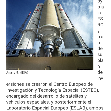
oy
o a
la
ES
RO
y
frut
o
de
su
pla
n
de
Ariane 5.- (ESA)
inv
ersiones se crearon el Centro Europeo de
Investigación y Tecnología Espacial (ESTEC),
encargado del desarrollo de satélites y
vehículos espaciales, y posteriormente el
Laboratorio Espacial Europeo (ESLAB), ambos