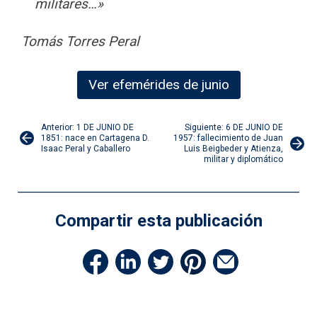
militares…»
Tomás Torres Peral
Ver efemérides de junio
Navegación
Anterior: 1 DE JUNIO DE
Siguiente: 6 DE JUNIO DE
1851: nace en Cartagena D.
1957: fallecimiento de Juan
Isaac Peral y Caballero
Luis Beigbeder y Atienza,
de
militar y diplomático
entradas
Compartir esta publicación