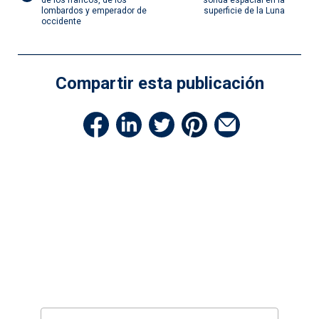
de
de los francos, de los
sonda espacial en la
lombardos y emperador de
superficie de la Luna
occidente
entradas
Compartir esta publicación