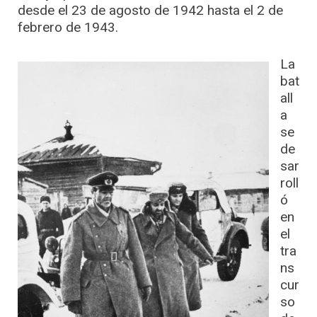
desde el 23 de agosto de 1942 hasta el 2 de
febrero de 1943.
La
bat
all
a
se
de
sar
roll
ó
en
el
tra
ns
cur
so