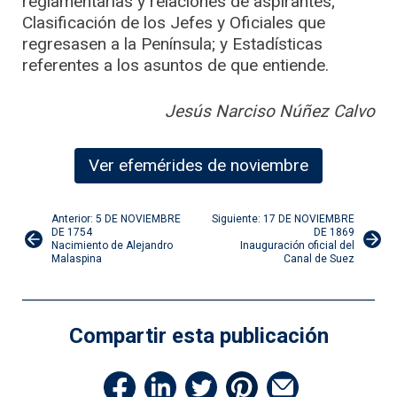
reglamentarias y relaciones de aspirantes;
Clasificación de los Jefes y Oficiales que
regresasen a la Península; y Estadísticas
referentes a los asuntos de que entiende.
Jesús Narciso Núñez Calvo
Ver efemérides de noviembre
Navegación
Anterior: 5 DE NOVIEMBRE
Siguiente: 17 DE NOVIEMBRE
DE 1754
DE 1869
Nacimiento de Alejandro
Inauguración oficial del
de
Malaspina
Canal de Suez
entradas
Compartir esta publicación