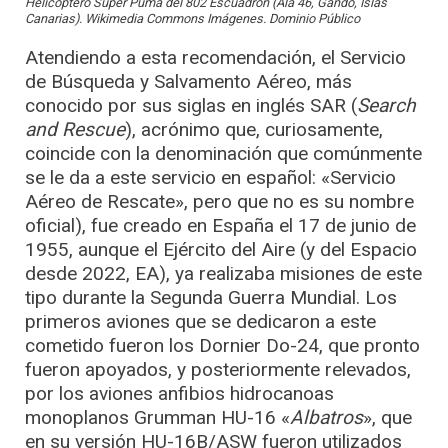
Helicóptero Super Puma del 802 Escuadrón (Ala 46, Gando, Islas
Canarias). Wikimedia Commons Imágenes. Dominio Público
Atendiendo a esta recomendación, el Servicio
de Búsqueda y Salvamento Aéreo, más
conocido por sus siglas en inglés SAR (
Search
and Rescue
), acrónimo que, curiosamente,
coincide con la denominación que comúnmente
se le da a este servicio en español: «Servicio
Aéreo de Rescate», pero que no es su nombre
oficial), fue creado en España el 17 de junio de
1955, aunque el Ejército del Aire (y del Espacio
desde 2022, EA), ya realizaba misiones de este
tipo durante la Segunda Guerra Mundial. Los
primeros aviones que se dedicaron a este
cometido fueron los Dornier Do-24, que pronto
fueron apoyados, y posteriormente relevados,
por los aviones anfibios hidrocanoas
monoplanos Grumman HU-16 «
Albatros
», que
en su versión HU-16B/ASW fueron utilizados