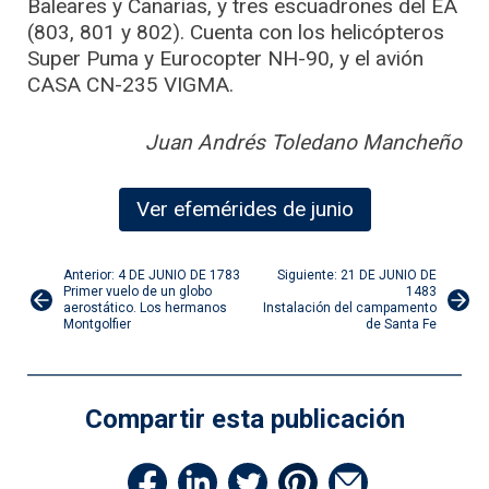
Baleares y Canarias, y tres escuadrones del EA
(803, 801 y 802). Cuenta con los helicópteros
Super Puma y Eurocopter NH-90, y el avión
CASA CN-235 VIGMA.
Juan Andrés Toledano Mancheño
Ver efemérides de junio
Navegación
Anterior: 4 DE JUNIO DE 1783
Siguiente: 21 DE JUNIO DE
Primer vuelo de un globo
1483
aerostático. Los hermanos
Instalación del campamento
de
Montgolfier
de Santa Fe
entradas
Compartir esta publicación