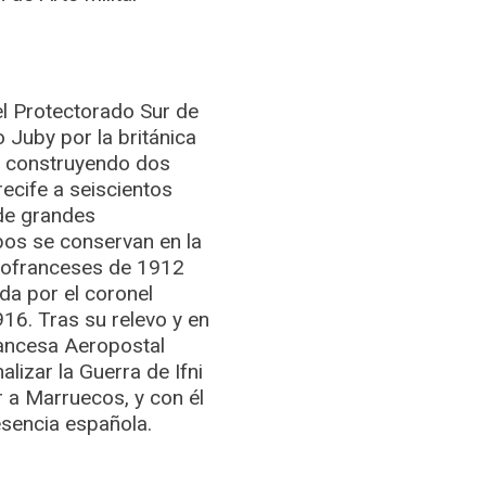
del Protectorado Sur de
 Juby por la británica
 construyendo dos
recife a seiscientos
 de grandes
bos se conservan en la
anofranceses de 1912
a por el coronel
16. Tras su relevo y en
rancesa Aeropostal
lizar la Guerra de Ifni
 a Marruecos, y con él
esencia española.