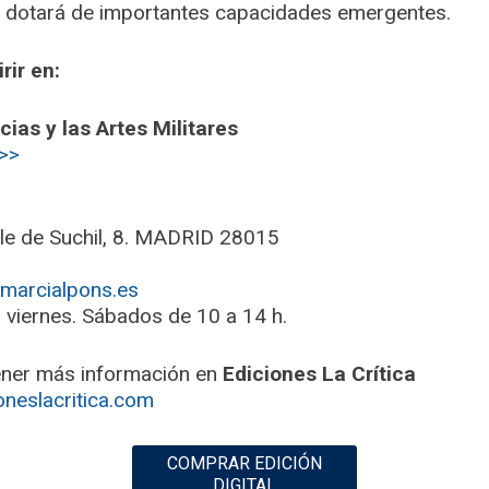
es dotará de importantes capacidades emergentes.
rir en:
ias y las Artes Militares
l>>
lle de Suchil, 8. MADRID 28015
arcialpons.es
 viernes. Sábados de 10 a 14 h.
ner más información en
Ediciones La Crítica
oneslacritica.com
COMPRAR EDICIÓN
DIGITAL