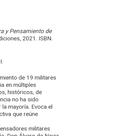
a y Pensamiento de
Ediciones, 2021. ISBN.
I.
miento de 19 militares
ia en múltiples
cos, históricos, de
encia no ha sido
la mayoría. Evoca el
ectiva que reúne
pensadores militares
ña, Don Álvaro de Navia