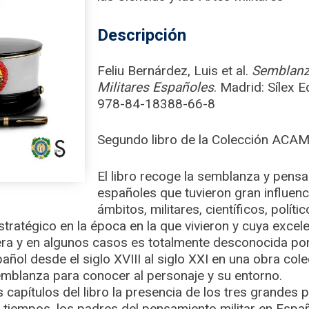
Descripción
Feliu Bernárdez, Luis et al.
Semblanz
Militares Españoles
. Madrid: Sílex 
978-84-18388-66-8
Segundo libro de la Colección ACAM
El libro recoge la semblanza y pensa
españoles que tuvieron gran influenc
ámbitos, militares, científicos, políti
stratégico en la época en la que vivieron y cuya excel
a y en algunos casos es totalmente desconocida por 
añol desde el siglo XVIII al siglo XXI en una obra col
emblanza para conocer al personaje y su entorno.
 capítulos del libro la presencia de los tres grandes 
 tiempos, los padres del pensamiento militar en Espa