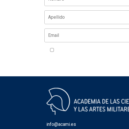
Acepto la política de privacidad
VER
info@acami.es