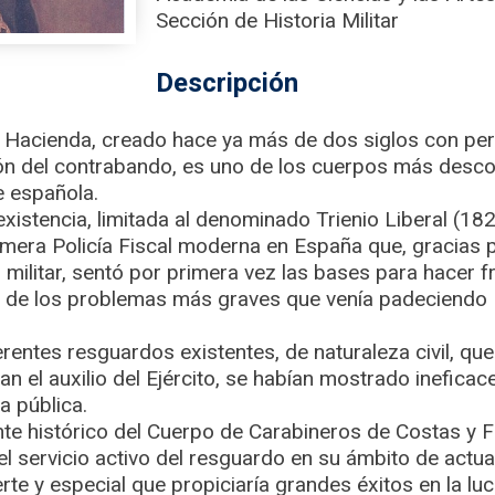
Sección de Historia Militar
Descripción
e Hacienda, creado hace ya más de dos siglos con pe
sión del contrabando, es uno de los cuerpos más desc
e española.
xistencia, limitada al denominado Trienio Liberal (18
rimera Policía Fiscal moderna en España que, gracias
 militar, sentó por primera vez las bases para hacer f
uno de los problemas más graves que venía padeciendo
rentes resguardos existentes, de naturaleza civil, qu
el auxilio del Ejército, se habían mostrado ineficace
a pública.
nte histórico del Cuerpo de Carabineros de Costas y F
el servicio activo del resguardo en su ámbito de actua
erte y especial que propiciaría grandes éxitos en la lu