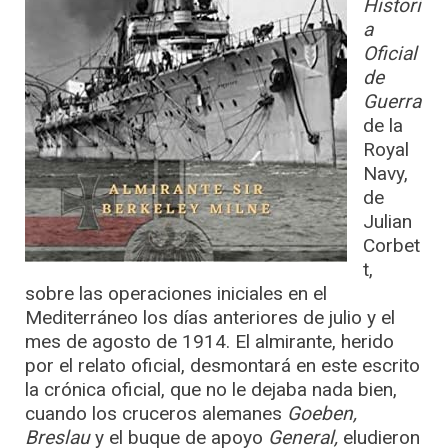
Histori
a
Oficial
de
Guerra
de la
Royal
Navy,
de
Julian
Corbet
t,
sobre las operaciones iniciales en el
Mediterráneo los días anteriores de julio y el
mes de agosto de 1914. El almirante, herido
por el relato oficial, desmontará en este escrito
la crónica oficial, que no le dejaba nada bien,
cuando los cruceros alemanes
Goeben,
Breslau
y el buque de apoyo
General,
eludieron