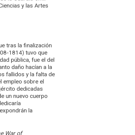
iencias y las Artes
 tras la finalización
808-1814) tuvo que
dad pública, fue el del
anto daño hacían a la
fallidos y la falta de
l empleo sobre el
jército dedicadas
 de un nuevo cuerpo
dedicaría
e expondrán la
he War of