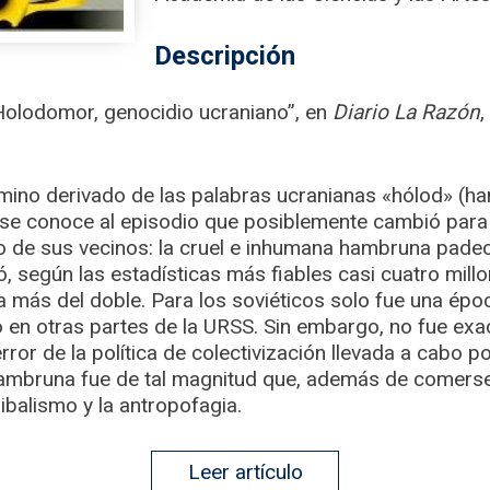
Descripción
Holodomor, genocidio ucraniano”, en
Diario La Razón
,
ino derivado de las palabras ucranianas «hólod» (h
e se conoce al episodio que posiblemente cambió para 
o de sus vecinos: la cruel e inhumana hambruna padec
, según las estadísticas más fiables casi cuatro mill
 a más del doble. Para los soviéticos solo fue una ép
o en otras partes de la URSS. Sin embargo, no fue exac
rror de la política de colectivización llevada a cabo p
hambruna fue de tal magnitud que, además de comerse
nibalismo y la antropofagia.
Leer artículo