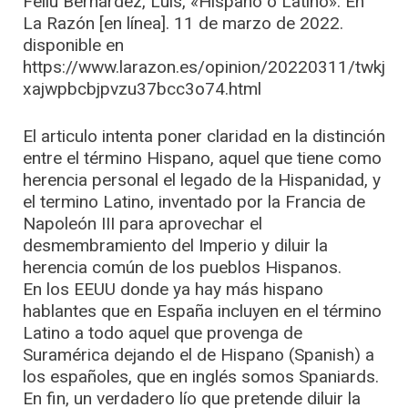
Feliu Bernárdez, Luis, «Hispano o Latino». En
La Razón [en línea]. 11 de marzo de 2022.
disponible en
https://www.larazon.es/opinion/20220311/twkj
xajwpbcbjpvzu37bcc3o74.html
El articulo intenta poner claridad en la distinción
entre el término Hispano, aquel que tiene como
herencia personal el legado de la Hispanidad, y
el termino Latino, inventado por la Francia de
Napoleón III para aprovechar el
desmembramiento del Imperio y diluir la
herencia común de los pueblos Hispanos.
En los EEUU donde ya hay más hispano
hablantes que en España incluyen en el término
Latino a todo aquel que provenga de
Suramérica dejando el de Hispano (Spanish) a
los españoles, que en inglés somos Spaniards.
En fin, un verdadero lío que pretende diluir la