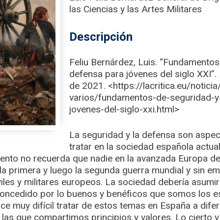
las Ciencias y las Artes Militares
Descripción
Feliu Bernárdez, Luis. “Fundamentos
defensa para jóvenes del siglo XXI”.
de 2021. <https://lacritica.eu/notic
varios/fundamentos-de-seguridad-y
jovenes-del-siglo-xxi.html>
La seguridad y la defensa son aspe
tratar en la sociedad española actual
nto no recuerda que nadie en la avanzada Europa del 
a primera y luego la segunda guerra mundial y sin em
viles y militares europeos. La sociedad debería asumi
concedido por lo buenos y benéficos que somos los e
e muy difícil tratar de estos temas en España a difer
las que compartimos principios y valores. Lo cierto