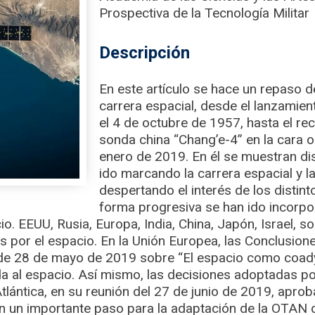
Prospectiva de la Tecnología Militar
Descripción
En este artículo se hace un repaso de
carrera espacial, desde el lanzamient
el 4 de octubre de 1957, hasta el rec
sonda china “Chang’e-4” en la cara oc
enero de 2019. En él se muestran dis
ido marcando la carrera espacial y l
despertando el interés de los distint
forma progresiva se han ido incorpo
io. EEUU, Rusia, Europa, India, China, Japón, Israel, 
és por el espacio. En la Unión Europea, las Conclusio
de 28 de mayo de 2019 sobre “El espacio como coadyu
a al espacio. Así mismo, las decisiones adoptadas po
tlántica, en su reunión del 27 de junio de 2019, aprob
n un importante paso para la adaptación de la OTAN d