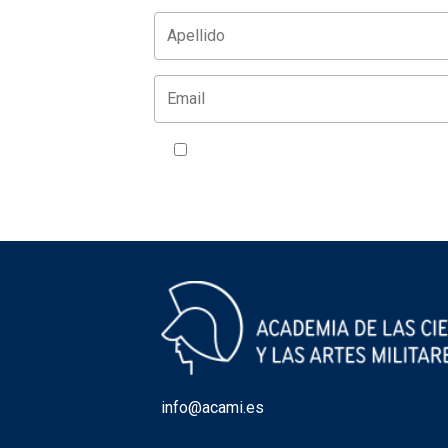
Acepto la política de privacidad
VER
info@acami.es