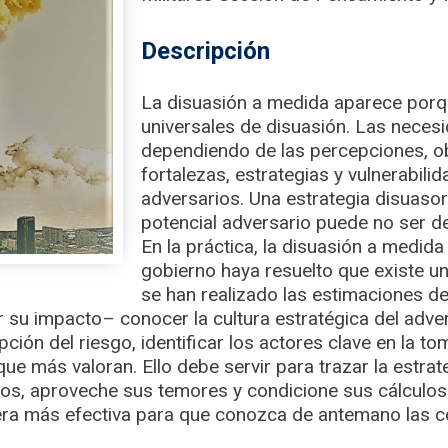
Descripción
La disuasión a medida aparece porq
universales de disuasión. Las neces
dependiendo de las percepciones, obj
fortalezas, estrategias y vulnerabili
adversarios. Una estrategia disuasor
potencial adversario puede no ser de 
En la práctica, la disuasión a medida
gobierno haya resuelto que existe u
se han realizado las estimaciones de 
ar su impacto– conocer la cultura estratégica del adv
pción del riesgo, identificar los actores clave en la t
que más valoran. Ello debe servir para trazar la estra
os, aproveche sus temores y condicione sus cálculos 
era más efectiva para que conozca de antemano las 